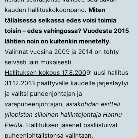
kauden hallituskokoonpano.
Miten
tällaisessa seikassa edes voisi toimia
toisin – edes vahingossa? Vuodesta 2015
lähtien noin on kuitenkin menetelty.
Valinnat vuosina 2009 ja 2014 on tehty
selvästi lain mukaisesti.
Hallituksen kokous 17.8.200
9: uusi hallitus
31.12.2013 päättyvälle kaudelle järjestäytyi
ja valitsi puheenjohtajan ja
varapuheenjohtajan,
asiakohdan esitteli
yliopiston silloinen hallintojohtaja Hannu
Pietilä
. Hallituksen jäsenet osallistuivat
puheenjohtajistonsa valintaan.