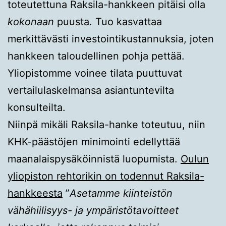
toteutettuna Raksila-hankkeen pitäisi olla
kokonaan
puusta. Tuo kasvattaa
merkittävästi investointikustannuksia, joten
hankkeen taloudellinen pohja pettää.
Yliopistomme voinee tilata puuttuvat
vertailulaskelmansa asiantuntevilta
konsulteilta.
Niinpä mikäli Raksila-hanke toteutuu, niin
KHK-päästöjen minimointi edellyttää
maanalaispysäköinnistä luopumista.
Oulun
yliopiston rehtorikin on todennut Raksila-
hankkeesta
”
Asetamme kiinteistön
vähähiilisyys- ja ympäristötavoitteet