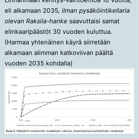
Linnanmaan kehitys-vaihtoehtoa 10 vuotta,
eli alkamaan 2035,
ilman pysäköintikellaria
olevan Raksila-hanke
saavuttaisi samat
elinkaaripäästöt 30 vuoden kuluttua.
(Harmaa yhtenäinen käyrä siirretään
alkamaan alimman katkoviivan päältä
vuoden 2035 kohdalla)