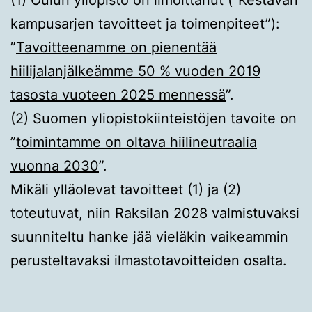
(1) Oulun yliopisto on ilmoittanut (”Kestävän
kampusarjen tavoitteet ja toimenpiteet”):
”
Tavoitteenamme on pienentää
hiilijalanjälkeämme 50 % vuoden 2019
tasosta vuoteen 2025 mennessä
”.
(2) Suomen yliopistokiinteistöjen tavoite on
”
toimintamme on oltava hiilineutraalia
vuonna 2030
”.
Mikäli ylläolevat tavoitteet (1) ja (2)
toteutuvat, niin Raksilan 2028 valmistuvaksi
suunniteltu hanke jää vieläkin vaikeammin
perusteltavaksi ilmastotavoitteiden osalta.