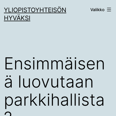
Siirry
YLIOPISTOYHTEISÖN
Valikko
sisältöön
HYVÄKSI
Ensimmäisen
ä luovutaan
parkkihallista