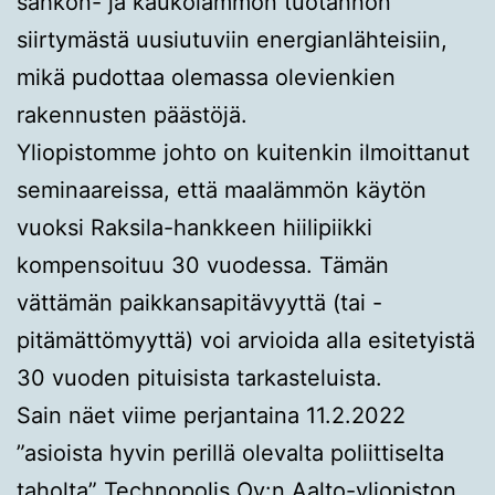
sähkön- ja kaukolämmön tuotannon
siirtymästä uusiutuviin energianlähteisiin,
mikä pudottaa olemassa olevienkien
rakennusten päästöjä.
Yliopistomme johto on kuitenkin ilmoittanut
seminaareissa, että maalämmön käytön
vuoksi Raksila-hankkeen hiilipiikki
kompensoituu 30 vuodessa. Tämän
vättämän paikkansapitävyyttä (tai -
pitämättömyyttä) voi arvioida alla esitetyistä
30 vuoden pituisista tarkasteluista.
Sain näet viime perjantaina 11.2.2022
”asioista hyvin perillä olevalta poliittiselta
taholta” Technopolis Oy:n Aalto-yliopiston