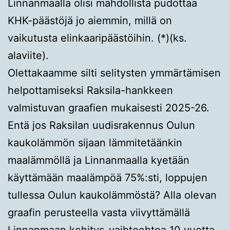
Linnanmaalla olisi mahdollista pudottaa
KHK-päästöjä jo aiemmin, millä on
vaikutusta elinkaaripäästöihin. (*)(ks.
alaviite).
Olettakaamme silti selitysten ymmärtämisen
helpottamiseksi Raksila-hankkeen
valmistuvan graafien mukaisesti 2025-26.
Entä jos Raksilan uudisrakennus Oulun
kaukolämmön sijaan lämmitetäänkin
maalämmöllä ja Linnanmaalla kyetään
käyttämään maalämpöä 75%:sti, loppujen
tullessa Oulun kaukolämmöstä? Alla olevan
graafin perusteella vasta viivyttämällä