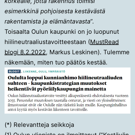
korkealle, jotta rakennus toimisi
esimerkkinä pohjoisesta kestävästä
rakentamista ja elämäntavasta
”.
Toisaalta Oulun kaupunki on jo luopunut
hiilineutraaliustavoitteestaan (
MustRead
blogi 8.2.2022
, Markus Leskinen). Tulemme
näkemään, miten tuo päätös kestää.
(*) Relevantteja seikkoja