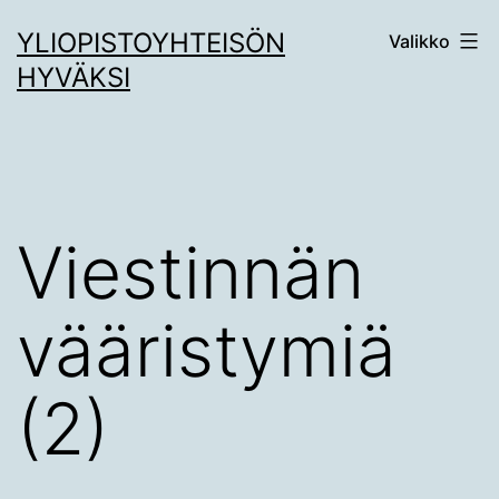
Siirry
YLIOPISTOYHTEISÖN
Valikko
sisältöön
HYVÄKSI
Viestinnän
vääristymiä
(2)