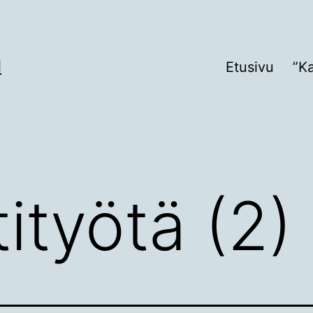
I
Etusivu
”K
ityötä (2)