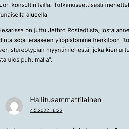
 tuon konsultin lailla. Tutkimuseettisesti menette
unaisella alueella.
sarissa on juttu Jethro Rostedtista, josta anne
inta sopii erääseen yliopistomme henkilöön ”to
een stereotypian myyntimiehestä, joka kiemurt
ta ulos puhumalla”.
Hallitusammattilainen
4.5.2022 16:33