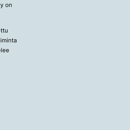
ly on
ttu
iminta
elee