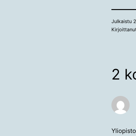
Julkaistu
2
Kirjoittan
2 k
Yliopist