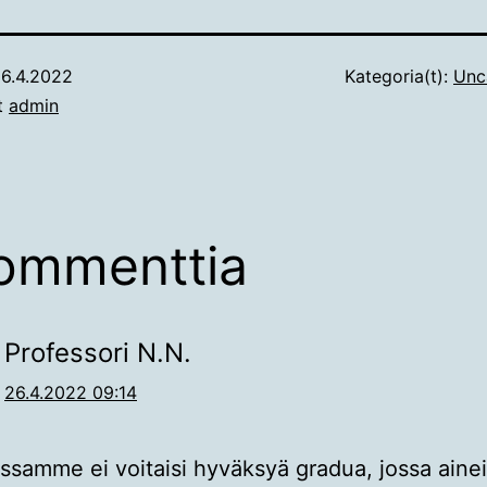
6.4.2022
Kategoria(t):
Unc
ut
admin
ommenttia
Professori N.N.
26.4.2022 09:14
ossamme ei voitaisi hyväksyä gradua, jossa aine