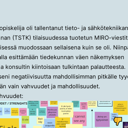
piskelija oli tallentanut tieto- ja sähkötekniika
nan (TSTK) tilaisuudessa tuotetun MIRO-viesti
isessä muodossaan sellaisena kuin se oli. Niinp
alla esittämään tiedekunnan väen näkemyksen
na konsultin kiintoisaan tulkintaan palautteesta.
seni negatiivisuutta mahdollisimman pitkälle ty
än vain vahvuudet ja mahdollisuudet.
ahvuudet: