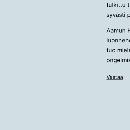
tulkittu
syvästi p
Aamun He
luonnehd
tuo miel
ongelmis
Vastaa