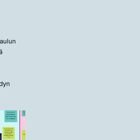
n
taulun
ä
ydyn