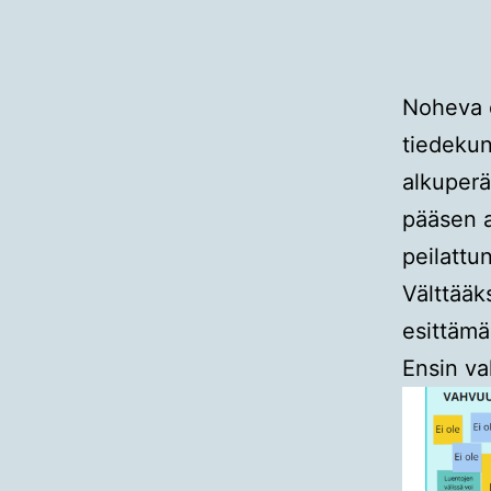
Noheva o
tiedekun
alkuperä
pääsen 
peilattu
Välttääk
esittämä
Ensin v