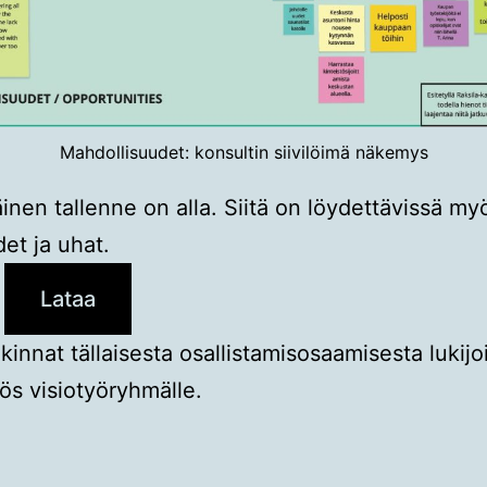
Mahdollisuudet: konsultin siivilöimä näkemys
inen tallenne on alla. Siitä on löydettävissä my
et ja uhat.
Lataa
kinnat tällaisesta osallistamisosaamisesta lukijoi
s visiotyöryhmälle.