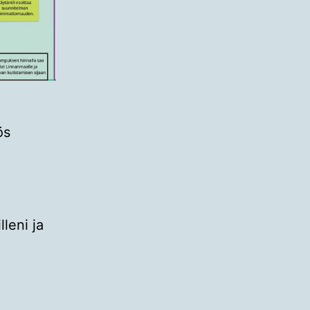
ös
lleni ja