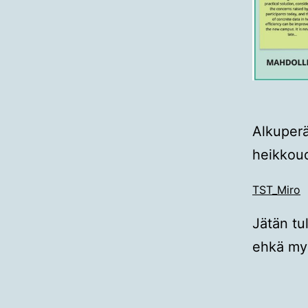
Alkuperä
heikkoud
TST_Miro
Jätän tul
ehkä myö