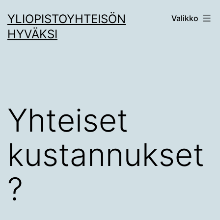
Siirry
YLIOPISTOYHTEISÖN
Valikko
sisältöön
HYVÄKSI
Yhteiset
kustannukset
?