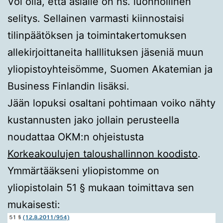
Voi olla, että asialle on ns. luonnollinen
selitys. Sellainen varmasti kiinnostaisi
tilinpäätöksen ja toimintakertomuksen
allekirjoittaneita halllituksen jäseniä muun
yliopistoyhteisömme, Suomen Akatemian ja
Business Finlandin lisäksi.
Jään lopuksi osaltani pohtimaan voiko nähty
kustannusten jako jollain perusteella
noudattaa OKM:n ohjeistusta
Korkeakoulujen taloushallinnon koodisto
.
Ymmärtääkseni yliopistomme on
yliopistolain 51 § mukaan toimittava sen
mukaisesti: