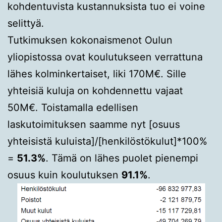
kohdentuvista kustannuksista tuo ei voine
selittyä.
Tutkimuksen kokonaismenot Oulun
yliopistossa ovat koulutukseen verrattuna
lähes kolminkertaiset, liki 170M€. Sille
yhteisiä kuluja on kohdennettu vajaat
50M€. Toistamalla edellisen
laskutoimituksen saamme nyt [osuus
yhteisistä kuluista]/[henkilöstökulut]*100%
=
51.3%
. Tämä on lähes puolet pienempi
osuus kuin koulutuksen
91.1%
.