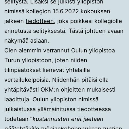
selitystä. Lisäksi se julkisti yliopiston
nimissä kollegion 15.6.2022 kokouksen
jälkeen
tiedotteen
, joka poikkesi kollegiolle
annetusta selityksestä. Tästä johtuen avaan
näkymää asiaan.
Olen aiemmin verrannut Oulun yliopistoa
Turun yliopistoon, joten niiden
tilinpäätökset lienevät yhtälailla
vertailukelpoisia. Niidenhän pitäisi olla
yhtäpitävästi OKM:n ohjeitten mukaisesti
laadittuja. Oulun yliopiston nimissä
julkaistussa yllämainitussa tiedotteessa
todetaan ”
kustannusten erät jaetaan
päätehtäville työajankohdennuksen tuntien