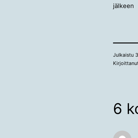
jälkeen
Julkaistu
3
Kirjoittan
6 k