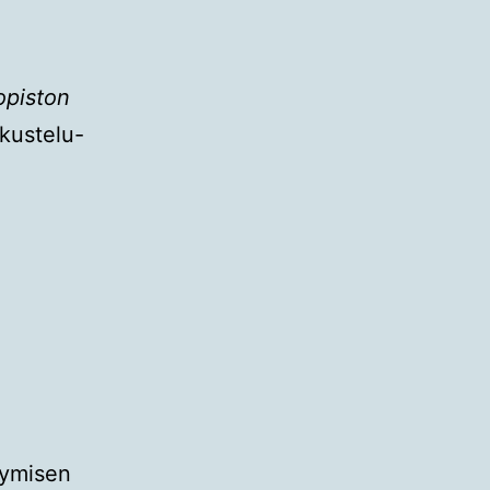
iopiston
kustelu-
stymisen