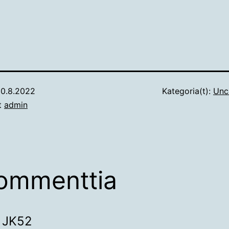
0.8.2022
Kategoria(t):
Unc
ut
admin
ommenttia
JK52