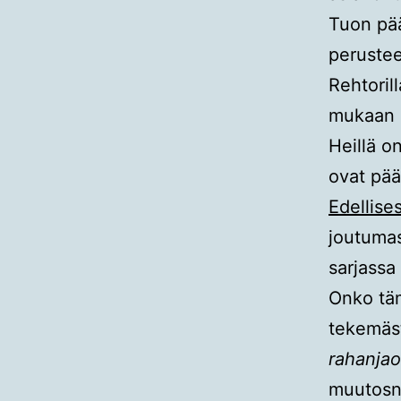
Tuon pää
perustee
Rehtoril
mukaan o
Heillä o
ovat pää
Edellises
joutuma
sarjassa
Onko täm
tekemäst
rahanjao
muutosne