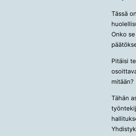
Tässä on
huolelli
Onko se 
päätöks
Pitäisi t
osoittav
mitään?
Tähän as
työnteki
hallituk
Yhdistyk