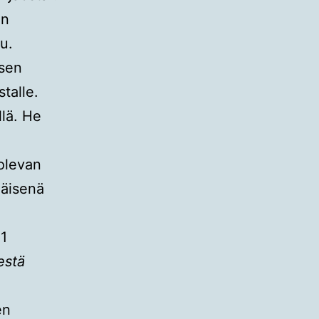
en
u.
ksen
talle.
llä. He
olevan
äisenä
21
estä
en