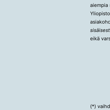
aiempia 
Yliopist
asiakohd
sisäises
eikä var
(*) vaihd