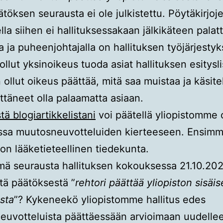
töksen seurausta ei ole julkistettu. Pöytäkirjoj
lla siihen ei hallituksessakaan jälkikäteen palatt
la ja puheenjohtajalla on hallituksen työjärjesty
llut yksinoikeus tuoda asiat hallituksen esityslis
n ollut oikeus päättää, mitä saa muistaa ja käsite
ttäneet olla palaamatta asiaan.
tä blogiartikkelistani
voi päätellä yliopistomme 
ssa muutosneuvotteluiden kierteeseen. Ensimm
 on lääketieteellinen tiedekunta.
ä seurausta hallituksen kokouksessa 21.10.20
ä päätöksestä ”
rehtori päättää yliopiston sisäis
sta
”? Kykeneekö yliopistomme hallitus edes
uvotteluista päättäessään arvioimaan uudelle