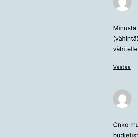
Minusta 
(vähintää
vähitell
Vastaa
Onko mui
budjetis