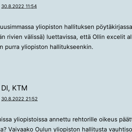
30.8.2022 11:54
uusimmassa yliopiston hallituksen pöytäkirjass
n rivien välissä) luettavissa, että Ollin excelit a
en purra yliopiston hallitukseenkin.
DI, KTM
30.8.2022 21:52
ssa yliopistoissa annettu rehtorille oikeus päät
ta? Vaivaako Oulun yliopiston hallitusta vauhtis