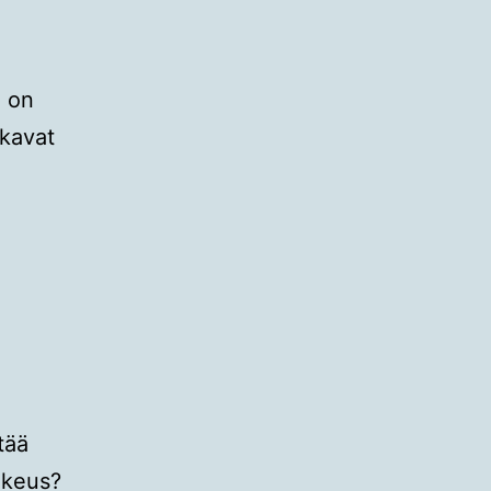
a on
lkavat
tää
okeus?