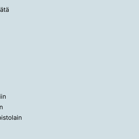
tätä
iin
on
istolain