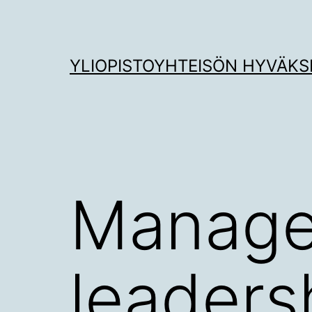
Siirry
sisältöön
YLIOPISTOYHTEISÖN HYVÄKS
Manage
leaders