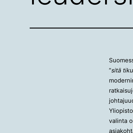
Suomessa
”
sitä tik
moderni
ratkaisu
johtaju
Yliopist
valinta o
asiakoht