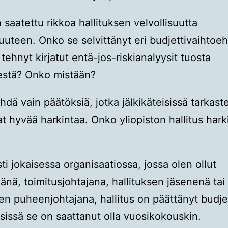
 saatettu rikkoa hallituksen velvollisuutta
suuteen. Onko se selvittänyt eri budjettivaihtoeh
tehnyt kirjatut entä-jos-riskianalyysit tuosta
estä? Onko mistään?
ehdä vain päätöksiä, jotka jälkikäteisissä tarkast
at hyvää harkintaa. Onko yliopiston hallitus hark
ti jokaisessa organisaatiossa, jossa olen ollut
jänä, toimitusjohtajana, hallituksen jäsenenä tai
sen puheenjohtajana, hallitus on päättänyt budjet
sissä se on saattanut olla vuosikokouskin.