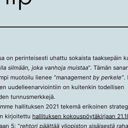
 on perinteisesti uhattu sokaista taaksepäin k
ulla silmään, joka vanhoja muistaa
”. Tämän sana
mpi muotoilu lienee
”management by perkele”
.
jen uudelleenarviointiin on kuitenkin todellisen
uden tunnusmerkkejä.
omme hallituksen 2021 tekemä erikoinen strate
n kirjoitettu
hallituksen kokouspöytäkirjaan 21.
aan 5: ”
rehtori päättää yliopiston sisäisestä rah