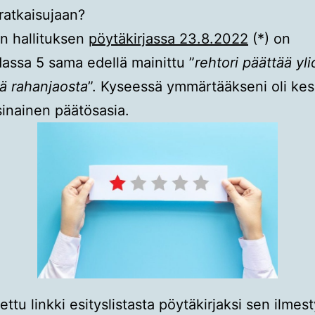
ratkaisujaan?
on hallituksen
pöytäkirjassa 23.8.2022
(*) on
assa 5 sama edellä mainittu ”
rehtori päättää yl
tä rahanjaosta
”. Kyseessä ymmärtääkseni oli kes
sinainen päätösasia.
ettu linkki esityslistasta pöytäkirjaksi sen ilme