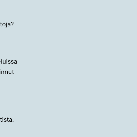
toja?
eluissa
innut
ista.