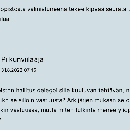
iopistosta valmistuneena tekee kipeää seurata 
ilaa.
Pilkunviilaaja
31.8.2022 07:46
iston hallitus delegoi sille kuuluvan tehtävän, n
ko se silloin vastuusta? Arkijärjen mukaan se 
kin vastuussa, mutta miten tulkinta menee yliop
?