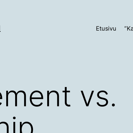
I
Etusivu
”K
ment vs.
hip