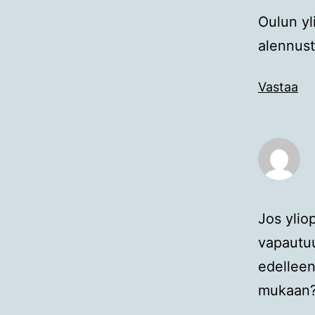
Oulun yl
alennust
Vastaa
Jos yliop
vapautuu
edelleen
mukaan