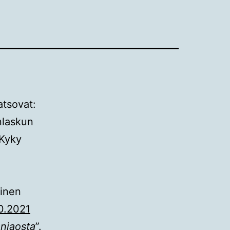
atsovat:
nlaskun
 Kyky
ginen
10.2021
anjaosta
”.