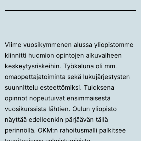
Viime vuosikymmenen alussa yliopistomme
kiinnitti huomion opintojen alkuvaiheen
keskeytysriskeihin. Työkaluna oli mm.
omaopettajatoiminta sekä lukujärjestysten
suunnittelu esteettömiksi. Tuloksena
opinnot nopeutuivat ensimmäisestä
vuosikurssista lähtien. Oulun yliopisto
näyttää edelleenkin pärjäävän tällä
perinnöllä. OKM:n rahoitusmalli palkitsee
tavoiteajassa valmistumisista.