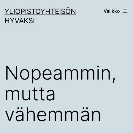
Siirry
YLIOPISTOYHTEISÖN
Valikko
sisältöön
HYVÄKSI
Nopeammin,
mutta
vähemmän