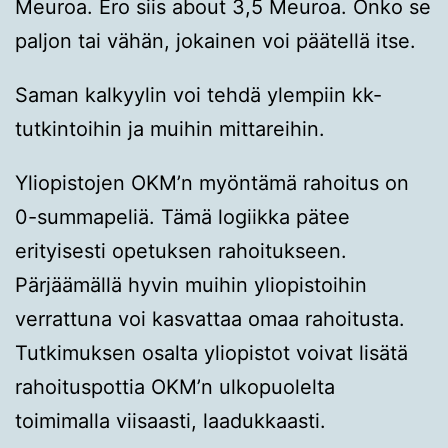
Meuroa. Ero siis about 3,5 Meuroa. Onko se
paljon tai vähän, jokainen voi päätellä itse.
Saman kalkyylin voi tehdä ylempiin kk-
tutkintoihin ja muihin mittareihin.
Yliopistojen OKM’n myöntämä rahoitus on
0-summapeliä. Tämä logiikka pätee
erityisesti opetuksen rahoitukseen.
Pärjäämällä hyvin muihin yliopistoihin
verrattuna voi kasvattaa omaa rahoitusta.
Tutkimuksen osalta yliopistot voivat lisätä
rahoituspottia OKM’n ulkopuolelta
toimimalla viisaasti, laadukkaasti.