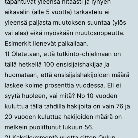
tapahtuvat yleensä hitaasti ja lyhyen
aikavälin (alle 5 vuotta) tarkastelu ei
yleensä paljasta muutoksen suuntaa (ylös
vai alas) eikä myöskään muutosnopeutta.
Esimerkit lienevät paikallaan.
1) Oletetaan, että tutkinto-ohjelmaan on
tällä hetkellä 100 ensisijaishakijaa ja
huomataan, että ensisijaishakijoiden määrä
laskee kolme prosenttia vuodessa. Eli ei
syytä huoleen, vai mitä? No 10 vuoden
kuluttua tällä tahdilla hakijoita on vain 76 ja
20 vuoden kuluttua hakijoiden määrä on
melkein puolittunut lukuun 56.
2) Kaksikymmentä vuotta sitten Oulun