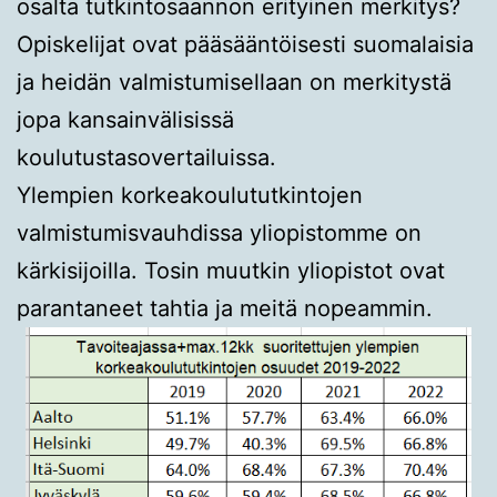
osalta tutkintosaannon erityinen merkitys?
Opiskelijat ovat pääsääntöisesti suomalaisia
ja heidän valmistumisellaan on merkitystä
jopa kansainvälisissä
koulutustasovertailuissa.
Ylempien korkeakoulututkintojen
valmistumisvauhdissa yliopistomme on
kärkisijoilla. Tosin muutkin yliopistot ovat
parantaneet tahtia ja meitä nopeammin.