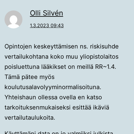
Olli Silvén
1.3.2023 09:43
Opintojen keskeyttämisen ns. riskisuhde
vertailukohtana koko muu yliopistolaitos
poisluettuna lääkikset on meillä RR~1.4.
Tämä pätee myös
koulutusalavolyyminormalisoituna.
Yhteishaun ollessa ovella en katso
tarkoituksenmukaiseksi esittää ikäviä
vertailutaulukoita.
Käyttämäni data on jo valmiiksi julkista,