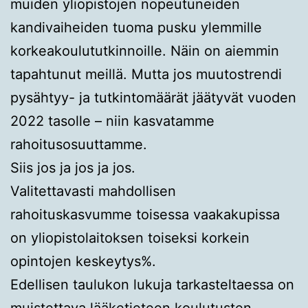
muiden yliopistojen nopeutuneiden
kandivaiheiden tuoma pusku ylemmille
korkeakoulututkinnoille. Näin on aiemmin
tapahtunut meillä. Mutta jos muutostrendi
pysähtyy- ja tutkintomäärät jäätyvät vuoden
2022 tasolle – niin kasvatamme
rahoitusosuuttamme.
Siis jos ja jos ja jos.
Valitettavasti mahdollisen
rahoituskasvumme toisessa vaakakupissa
on yliopistolaitoksen toiseksi korkein
opintojen keskeytys%.
Edellisen taulukon lukuja tarkasteltaessa on
muistettava lääketieteen koulutusten