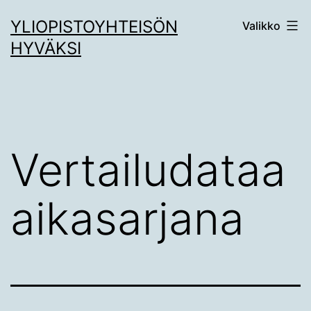
Siirry
YLIOPISTOYHTEISÖN
Valikko
sisältöön
HYVÄKSI
Vertailudataa
aikasarjana