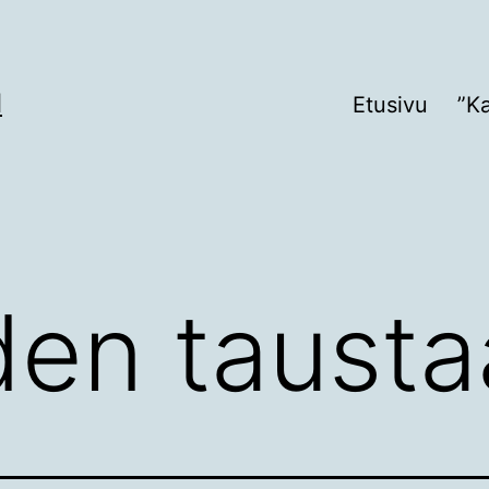
I
Etusivu
”K
den tausta