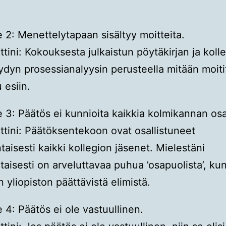
e 2: Menettelytapaan sisältyy moitteita.
ini: Kokouksesta julkaistun pöytäkirjan ja koll
ydyn prosessianalyysin perusteella mitään moiti
 esiin.
e 3: Päätös ei kunnioita kaikkia kolmikannan osa
ini: Päätöksentekoon ovat osallistuneet
taisesti kaikki kollegion jäsenet. Mielestäni
taisesti on arveluttavaa puhua ’osapuolista’, ku
 yliopiston päättävistä elimistä.
e 4: Päätös ei ole vastuullinen.