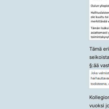
Tämä eri
seikoist
§:ää vas
Kollegio
vuoksi j