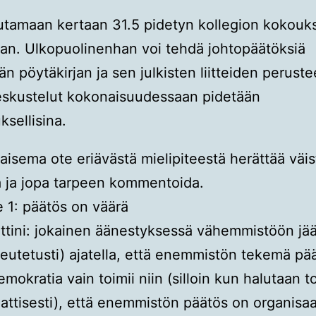
utamaan kertaan 31.5 pidetyn kollegion kokouk
jan. Ulkopuolinenhan voi tehdä johtopäätöksiä
n pöytäkirjan ja sen julkisten liitteiden perustee
eskustelut kokonaisuudessaan pidetään
ksellisina.
lkaisema ote eriävästä mielipiteestä herättää väi
a ja jopa tarpeen kommentoida.
e 1: päätös on väärä
ini: jokainen äänestyksessä vähemmistöön jää
keutetusti) ajatella, että enemmistön tekemä pä
emokratia vain toimii niin (silloin kun halutaan t
ttisesti), että enemmistön päätös on organisaa