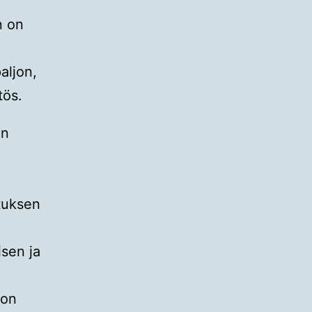
n on
aljon,
tös.
än
ituksen
isen ja
ton