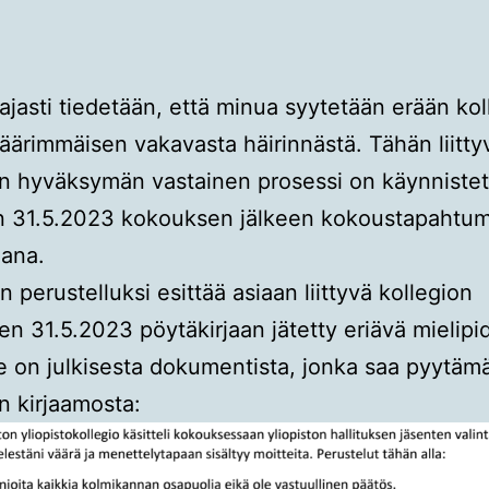
aajasti tiedetään, että minua syytetään erään ko
äärimmäisen vakavasta häirinnästä. Tähän liitty
on hyväksymän vastainen prosessi on käynnistet
on 31.5.2023 kokouksen jälkeen kokoustapahtu
mana.
n perustelluksi esittää asiaan liittyvä kollegion
n 31.5.2023 pöytäkirjaan jätetty eriävä mielipide
e on julkisesta dokumentista, jonka saa pyytämä
on kirjaamosta: