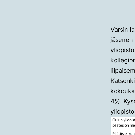
Varsin l
jäsenen 
yliopist
kollegi
liipaise
Katsonki
kokoukse
4§). Kys
yliopist