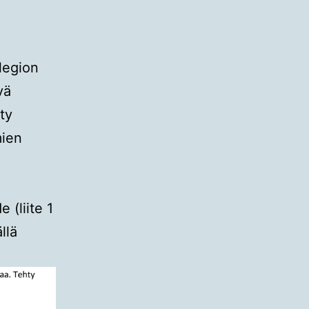
llegion
vä
ty
mien
 (liite 1
llä