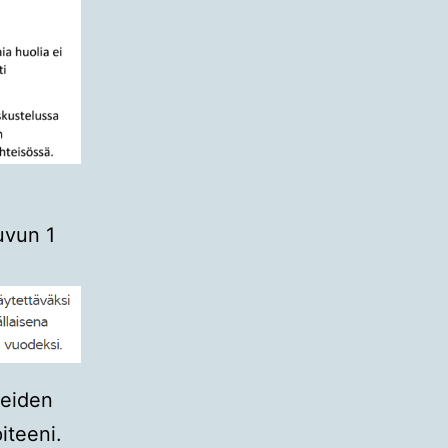
uvun 1
teiden
iteeni.