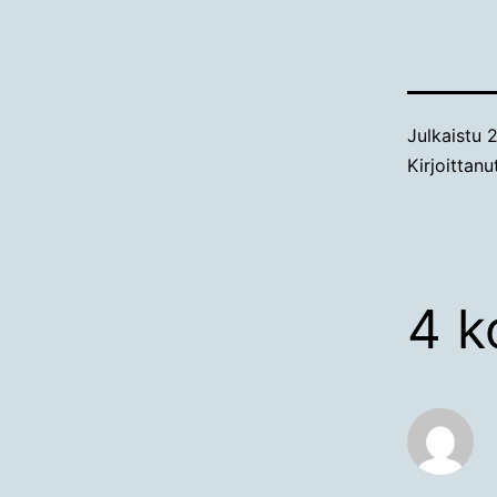
Julkaistu
2
Kirjoittan
4 k