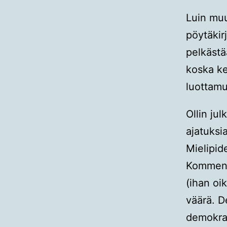
Luin mu
pöytäkir
pelkästää
koska k
luottamu
Ollin ju
ajatuksi
Mielipid
Kommentt
(ihan oi
väärä. D
demokraa