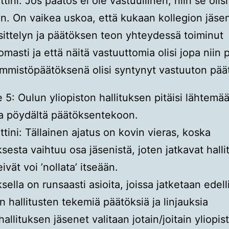
ini: Jos päätös ei ole vastuullinen, niin se olisi
n. On vaikea uskoa, että kukaan kollegion jäse
sittelyn ja päätöksen teon yhteydessä toiminut
masti ja että näitä vastuuttomia olisi jopa niin p
mmistöpäätöksenä olisi syntynyt vastuuton pää
e 5: Oulun yliopiston hallituksen pitäisi lähtemä
a pöydältä päätöksentekoon.
ini: Tällainen ajatus on kovin vieras, koska
uksesta vaihtuu osa jäsenistä, joten jatkavat hall
ivät voi ’nollata’ itseään.
ksella on runsaasti asioita, joissa jatketaan edell
en hallitusten tekemiä päätöksiä ja linjauksia
allituksen jäsenet valitaan jotain/joitain yliopis