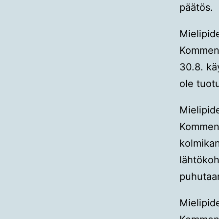
päätös.
Mielipid
Kommentt
30.8. kä
ole tuotu
Mielipid
Kommentt
kolmikan
lähtökoh
puhutaan
Mielipid