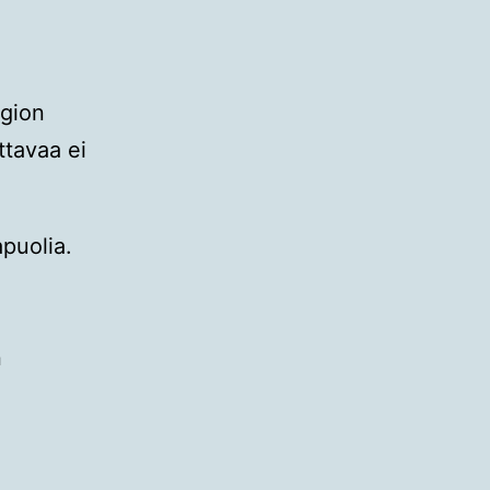
egion
ttavaa ei
puolia.
n