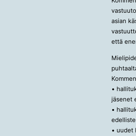
Kommentt
vastuuto
asian kä
vastuutto
että ene
Mielipid
puhtaalt
Kommentt
• hallit
jäsenet e
• hallitu
edellist
• uudet h