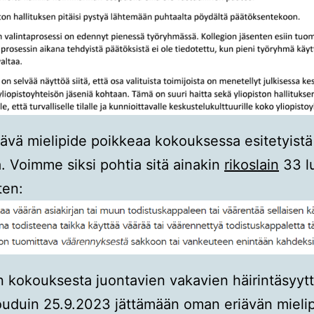
ävä mielipide poikkeaa kokouksessa esitetyistä
a. Voimme siksi pohtia sitä ainakin
rikoslain
33 l
ten:
n kokouksesta juontavien vakavien häirintäsyyt
ouduin 25.9.2023 jättämään oman eriävän mielip