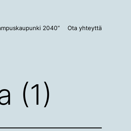
ampuskaupunki 2040”
Ota yhteyttä
a (1)