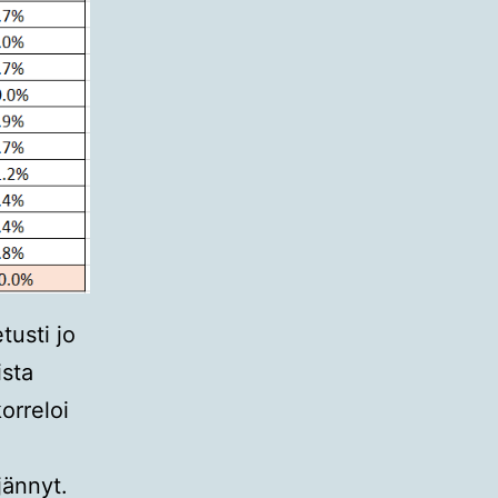
tusti jo
ista
orreloi
jännyt.