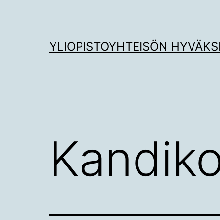
Siirry
sisältöön
YLIOPISTOYHTEISÖN HYVÄKS
Kandiko