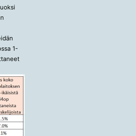
vuoksi
un
eidän
ossa 1-
ttaneet