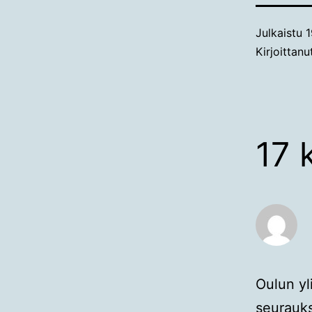
Julkaistu
1
Kirjoittan
17 
Oulun yl
seurauks