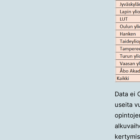
Data ei O
useita v
opintoje
alkuvaih
kertymis