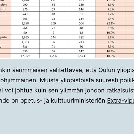
nkin äärimmäisen valitettavaa, että Oulun yliopi
hjimmainen. Muista yliopistoista suuresti poi
ei voi johtua kuin sen ylimmän johdon ratkaisuis
hde on opetus- ja kulttuuriministeriön
Extra-vi