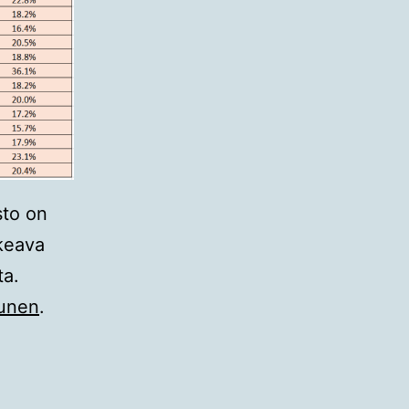
sto on
kkeava
ta.
punen
.