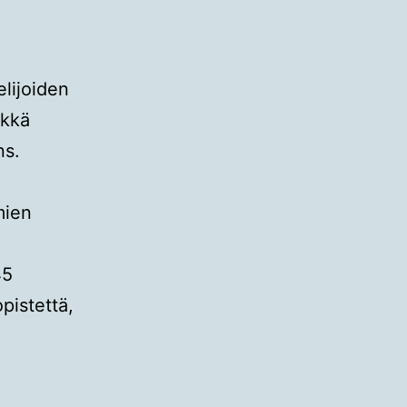
elijoiden
rkkä
ns.
mien
45
pistettä,