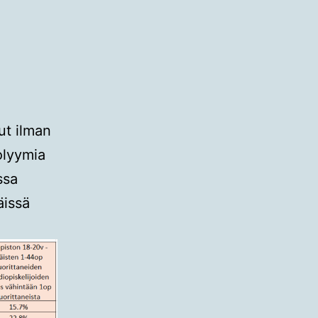
ut ilman
olyymia
ssa
äissä