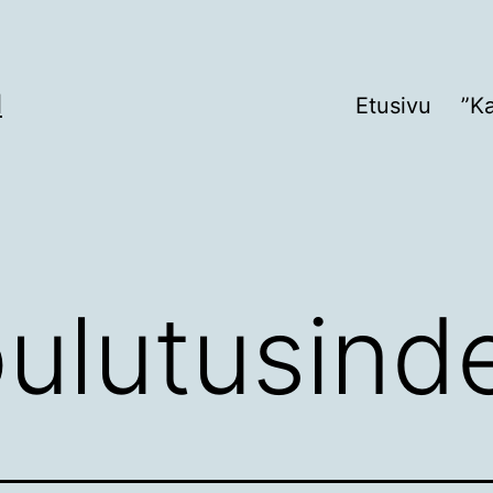
I
Etusivu
”K
ulutusinde