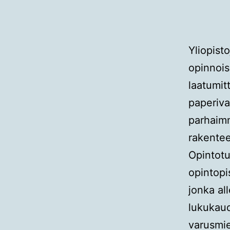
Yliopist
opinnoi
laatumit
paperiva
parhaimm
rakentee
Opintotu
opintopi
jonka al
lukukaud
varusmie