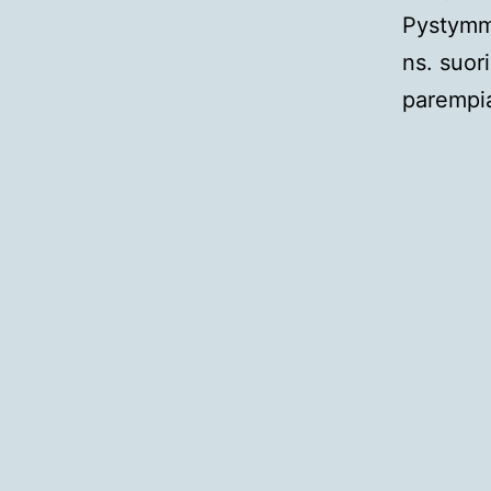
Pystymme
ns. suor
parempia