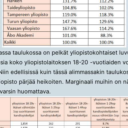
ssa taulukossa on pelkät yliopistokohtaiset luv
sia koko yliopistolaitoksen 18-20 -vuotiaiden v
Niin edellisissä kuin tässä alimmassakin tauluko
iopisto pärjää heikoiten. Marginaali muihin on n
 varsin huomattava.