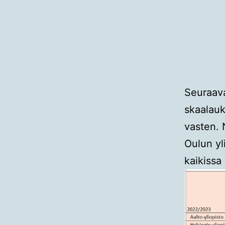
Seuraava
skaalauk
vasten. 
Oulun yl
kaikissa