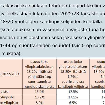
aikasarjakatsauksen tehneen blogiartikkelini 
 nyt pelkästään lukuvuoden 2022/23 tarkastelu
 18-20 vuotiaiden kandiopiskelijoiden kohdalla.
ssa taulukossa on vasemmalla varjostettuna h
isensa eri yliopistoihin sekä jokaisessa yliopist
 1-44 op suorittaneiden osuudet (siis 0 op suori
e mukana):