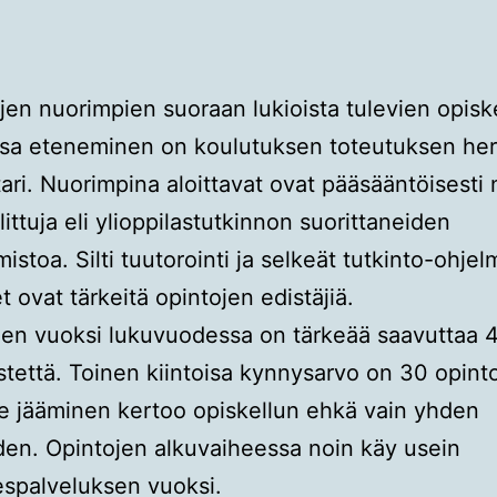
ojen nuorimpien suoraan lukioista tulevien opisk
ssa eteneminen on koulutuksen toteutuksen he
tari. Nuorimpina aloittavat ovat pääsääntöisesti 
littuja eli ylioppilastutkinnon suorittaneiden
istoa. Silti tuutorointi ja selkeät tutkinto-ohjel
t ovat tärkeitä opintojen edistäjiä.
en vuoksi lukuvuodessa on tärkeää saavuttaa 
stettä. Toinen kiintoisa kynnysarvo on 30 opinto
le jääminen kertoo opiskellun ehkä vain yhden
en. Opintojen alkuvaiheessa noin käy usein
spalveluksen vuoksi.