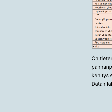
On tiete
pahnanpo
kehitys 
Datan lä