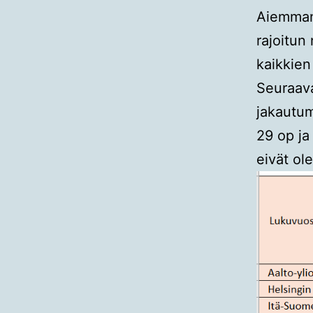
Aiemman 
rajoitun
kaikkien
Seuraava
jakautum
29 op ja
eivät ol