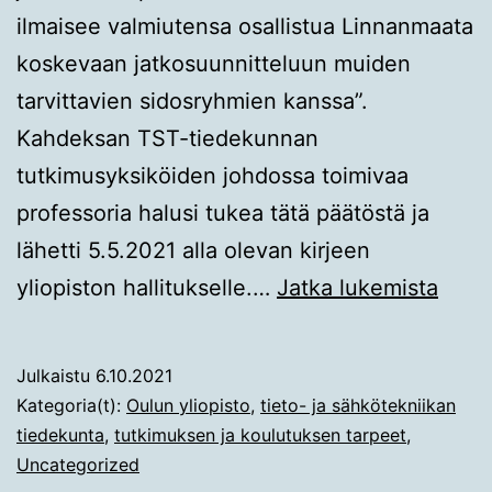
ilmaisee valmiutensa osallistua Linnanmaata
koskevaan jatkosuunnitteluun muiden
tarvittavien sidosryhmien kanssa”.
Kahdeksan TST-tiedekunnan
tutkimusyksiköiden johdossa toimivaa
professoria halusi tukea tätä päätöstä ja
lähetti 5.5.2021 alla olevan kirjeen
Kahd
yliopiston hallitukselle.…
Jatka lukemista
tutk
kirje
Julkaistu
6.10.2021
Kategoria(t):
Oulun yliopisto
,
tieto- ja sähkötekniikan
tiedekunta
,
tutkimuksen ja koulutuksen tarpeet
,
Uncategorized