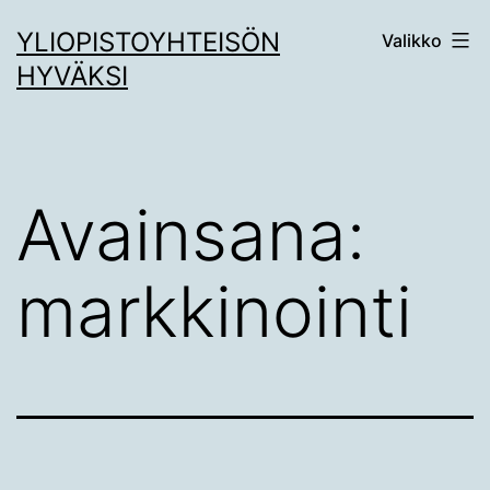
Siirry
YLIOPISTOYHTEISÖN
Valikko
sisältöön
HYVÄKSI
Avainsana:
markkinointi