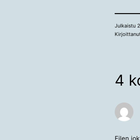
Julkaistu
2
Kirjoittan
4 k
Eilen jo