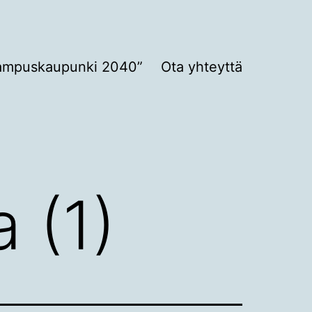
ampuskaupunki 2040”
Ota yhteyttä
a (1)