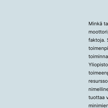
Minkä ta
moottorip
faktoja.
toimenpi
toiminna
Yliopist
toimeenp
resursso
nimellin
tuottaa 
minimien