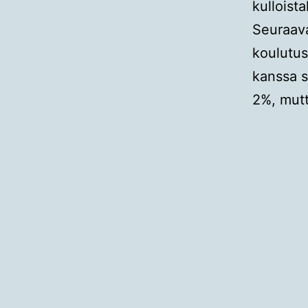
kulloist
Seuraava
koulutus
kanssa s
2%, mutt