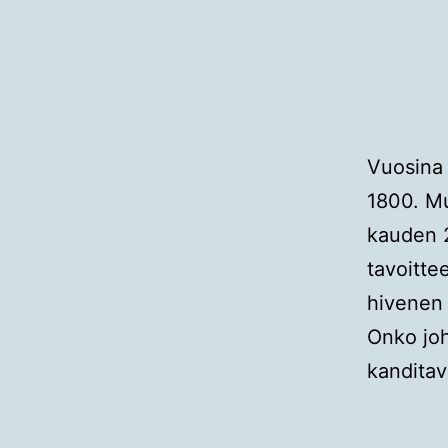
Vuosina 
1800. M
kauden 
tavoitte
hivenen 
Onko joh
kanditav