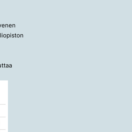
ivenen
liopiston
uttaa