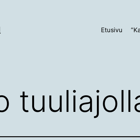
I
Etusivu
”K
 tuuliajoll