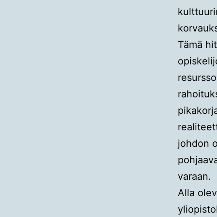
kulttuur
korvauks
Tämä hit
opiskeli
resursso
rahoituk
pikakorj
realitee
johdon o
pohjaava
varaan.
Alla ole
yliopist