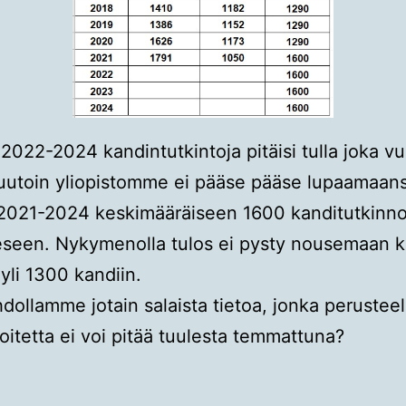
2022-2024 kandintutkintoja pitäisi tulla joka vuo
uutoin yliopistomme ei pääse pääse lupaamaan
2021-2024 keskimääräiseen 1600 kanditutkinn
eseen. Nykymenolla tulos ei pysty nousemaan k
yli 1300 kandiin.
dollamme jotain salaista tietoa, jonka perusteel
oitetta ei voi pitää tuulesta temmattuna?