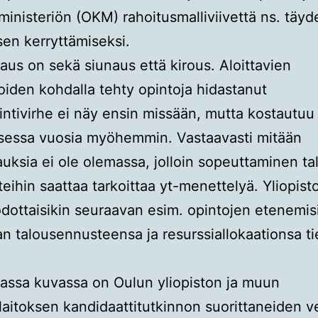
iministeriön (OKM) rahoitusmalliviivettä ns. täyd
en kerryttämiseksi.
aus on sekä siunaus että kirous. Aloittavien
joiden kohdalla tehty opintoja hidastanut
intivirhe ei näy ensin missään, mutta kostautu
sessa vuosia myöhemmin. Vastaavasti mitään
auksia ei ole olemassa, jolloin sopeuttaminen t
tteihin saattaa tarkoittaa yt-menettelyä. Yliopist
dottaisikin seuraavan esim. opintojen etenemisi
n talousennusteensa ja resurssiallokaationsa t
vassa kuvassa on Oulun yliopiston ja muun
olaitoksen kandidaattitutkinnon suorittaneiden v