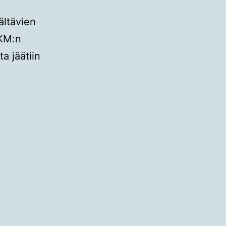
ältävien
OKM:n
a jäätiin