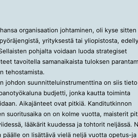
hansa organisaation johtaminen, oli kyse sitten
yöräjengistä, yrityksestä tai yliopistosta, edell
 Sellaisten pohjalta voidaan luoda strategiset
teet tavoitella samanaikaista tuloksen parantam
n tehostamista.
on johdon suunnitteluinstrumenttina on siis tieto
anotyökaluna budjetti, jonka kautta toiminta
idaan. Aikajänteet ovat pitkiä. Kanditutkinnon
en suoritusaika on on kolme vuotta, maisterit pit
viidessä, lääkärit kuudessa ja tohtorit neljässä.
 päälle on lisättävä vielä neljä vuotta opetus-ja