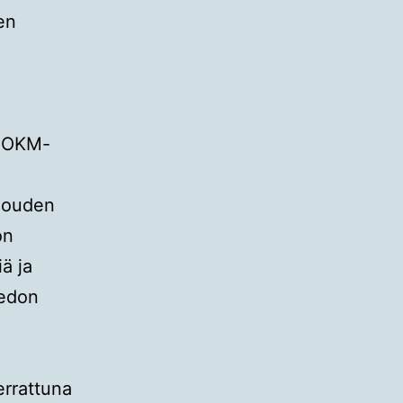
en
u OKM-
alouden
on
ä ja
iedon
errattuna