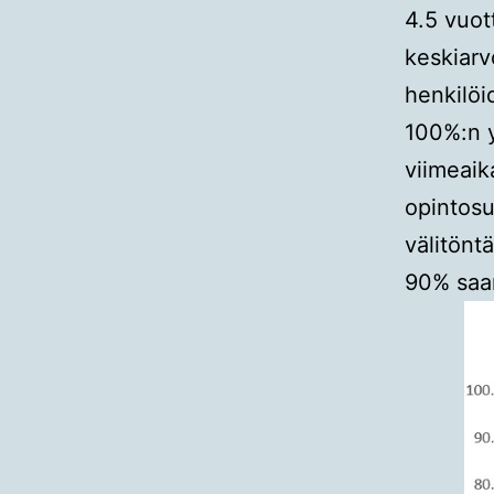
4.5 vuot
keskiarv
henkilöi
100%:n y
viimeaik
opintosu
välitöntä
90% saan