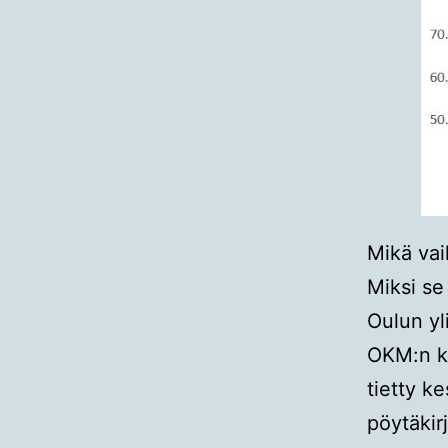
Mikä vai
Miksi se
Oulun yl
OKM:n k
tietty k
pöytäkir