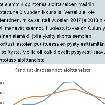
ta aiemmin opintonsa aloittaneiden määriin
otettuna 3 vuoden ikkunalla. Vertailu ei ole
denttinen, mikä selittää vuosien 2017 ja 2018 h
li menevät saannot. Huolestuttavaa on Oulun y
ainen alamäki, jolle yksityiskohtaisempien
oritustilastojen puuttuessa en pysty esittämään
 selitystä. Meillä oli kaikki eväät pysyvästi saav
totaso aloittaneista!