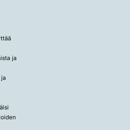
yttää
ista ja
 ja
äisi
 Noiden