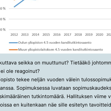
kuttava seikka on muuttunut? Tietääkö johtom
 ei ole reagoinut?
iopisto tekee neljän vuoden välein tulossopimu
anssa. Sopimuksessa luvataan sopimuskaudek
eskimääräinen tutkintomäärä. Hallituksen viime 
joissa en kuitenkaan näe sille esitetyn tavoittei