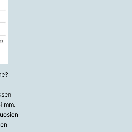
me?
ksen
si mm.
vuosien
den