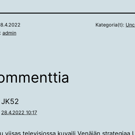
8.4.2022
Kategoria(t):
Unc
ut
admin
ommenttia
JK52
28.4.2022 10:17
ku viisas televisiossa kuvaili Venäjän strategiaa