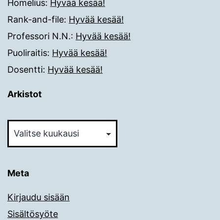
Homelius
:
Hyvää kesää!
Rank-and-file
:
Hyvää kesää!
Professori N.N.
:
Hyvää kesää!
Puoliraitis
:
Hyvää kesää!
Dosentti
:
Hyvää kesää!
Arkistot
Arkistot
Meta
Kirjaudu sisään
Sisältösyöte