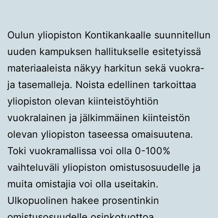
Oulun yliopiston Kontikankaalle suunnitellun
uuden kampuksen hallitukselle esitetyissä
materiaaleista näkyy harkitun sekä vuokra-
ja tasemalleja. Noista edellinen tarkoittaa
yliopiston olevan kiinteistöyhtiön
vuokralainen ja jälkimmäinen kiinteistön
olevan yliopiston taseessa omaisuutena.
Toki vuokramallissa voi olla 0-100%
vaihteluväli yliopiston omistusosuudelle ja
muita omistajia voi olla useitakin.
Ulkopuolinen hakee prosentinkin
omistusosuudelle osinkotuottoa.