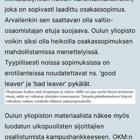
joka on sopivasti laadittu osakassopimus.
Arvailenkin sen saattavan olla valtio-
osaomistajan etuja suojaava. Oulun yliopisto
voikin siksi olla heikoilla osakassopimuksen
mahdollistamissa menettelyissä.
Tyypillisesti noissa sopimuksissa on
erotilanteissa noudatettavat ns. ’good
leaver’ ja ’bad leaver’ pykälät.
Oulun yliopiston materiaalista näkee myös
luodatun ulkopuolisten sijoittajien
osallistumista kampushankkeeseen. OKM:n