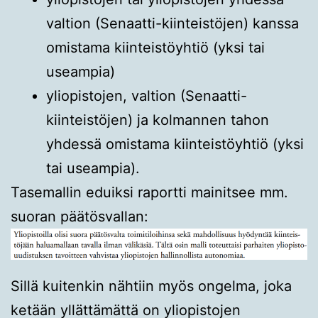
valtion (Senaatti-kiinteistöjen) kanssa
omistama kiinteistöyhtiö (yksi tai
useampia)
yliopistojen, valtion (Senaatti-
kiinteistöjen) ja kolmannen tahon
yhdessä omistama kiinteistöyhtiö (yksi
tai useampia).
Tasemallin eduiksi raportti mainitsee mm.
suoran päätösvallan:
Sillä kuitenkin nähtiin myös ongelma, joka
ketään yllättämättä on yliopistojen