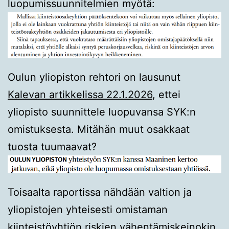
luopumissuunnitelmien myötä:
Oulun yliopiston rehtori on lausunut
Kalevan artikkelissa 22.1.2026
, ettei
yliopisto suunnittele luopuvansa SYK:n
omistuksesta. Mitähän muut osakkaat
tuosta tuumaavat?
Toisaalta raportissa nähdään valtion ja
yliopistojen yhteisesti omistaman
kiinteistöyhtiön riskien vähentämiskeinokin,