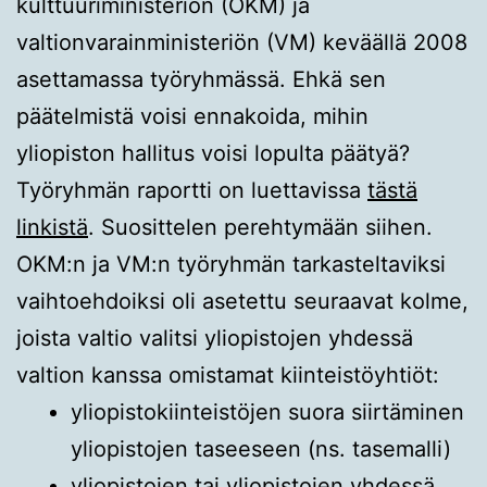
kulttuuriministeriön (OKM) ja
valtionvarainministeriön (VM) keväällä 2008
asettamassa työryhmässä. Ehkä sen
päätelmistä voisi ennakoida, mihin
yliopiston hallitus voisi lopulta päätyä?
Työryhmän raportti on luettavissa
tästä
linkistä
. Suosittelen perehtymään siihen.
OKM:n ja VM:n työryhmän tarkasteltaviksi
vaihtoehdoiksi oli asetettu seuraavat kolme,
joista valtio valitsi yliopistojen yhdessä
valtion kanssa omistamat kiinteistöyhtiöt:
yliopistokiinteistöjen suora siirtäminen
yliopistojen taseeseen (ns. tasemalli)
yliopistojen tai yliopistojen yhdessä