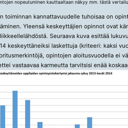
ntojen nopeutuminen kauttaaltaan näkyy mm. tästä vertailu
on toiminnan kannattavuudelle tuhoisaa on opin
äminen. Yleensä keskeyttäjien opinnot ovat kär
 liikkeellelähdöstä. Seuraava kuva esittää luku
4 keskeyttäneiksi laskettuja (kriteeri: kaksi vu
oritusmerkintöjä, opintojen aloitusvuodella ei väl
ettei vastaavaa karmeutta tarvitsisi enää koska