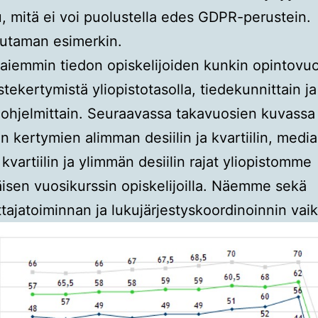
u, mitä ei voi puolustella edes GDPR-perustein.
utaman esimerkin.
aiemmin tiedon opiskelijoiden kunkin opintovu
stekertymistä yliopistotasolla, tiedekunnittain ja
-ohjelmittain. Seuraavassa takavuosien kuvassa 
on kertymien alimman desiilin ja kvartiilin, media
kvartiilin ja ylimmän desiilin rajat yliopistomme
sen vuosikurssin opiskelijoilla. Näemme sekä
ajatoiminnan ja lukujärjestyskoordinoinnin vai