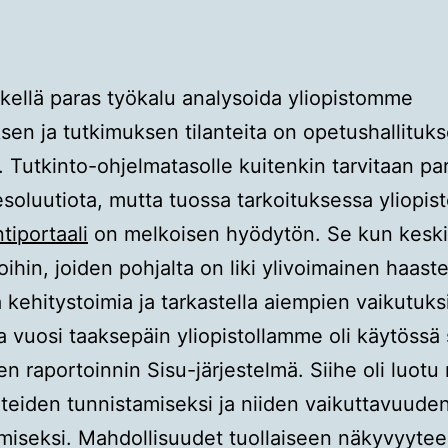
tkellä paras työkalu analysoida yliopistomme
sen ja tutkimuksen tilanteita on opetushallituk
. Tutkinto-ohjelmatasolle kuitenkin tarvitaan p
esoluutiota, mutta tuossa tarkoituksessa yliopi
tiportaali
on melkoisen hyödytön. Se kun keski
oihin, joiden pohjalta on liki ylivoimainen haaste
a kehitystoimia ja tarkastella aiempien vaikutuks
vuosi taaksepäin yliopistollamme oli käytössä 
en raportoinnin Sisu-järjestelmä. Siihe oli luotu 
teiden tunnistamiseksi ja niiden vaikuttavuude
miseksi. Mahdollisuudet tuollaiseen näkyvyyte