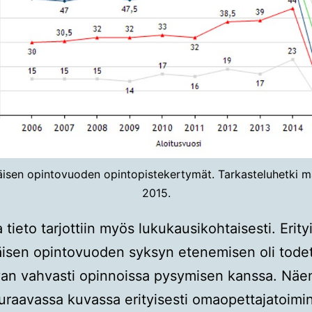
isen opintovuoden opintopistekertymät. Tarkasteluhetki m
2015.
tieto tarjottiin myös lukukausikohtaisesti. Erity
isen opintovuoden syksyn etenemisen oli tode
ivan vahvasti opinnoissa pysymisen kanssa. Nä
raavassa kuvassa erityisesti omaopettajatoimi