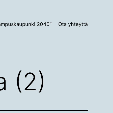
ampuskaupunki 2040”
Ota yhteyttä
a (2)