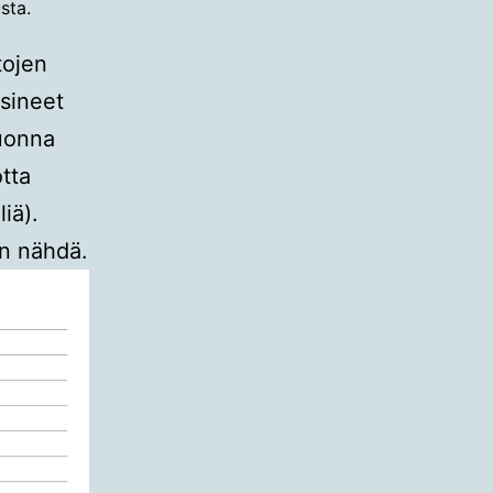
sta.
tojen
sineet
vuonna
otta
iä).
an nähdä.