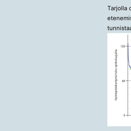
Tarjolla
etenemis
tunnista