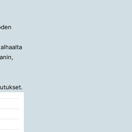
oden
alhaalta
anin,
kutukset.