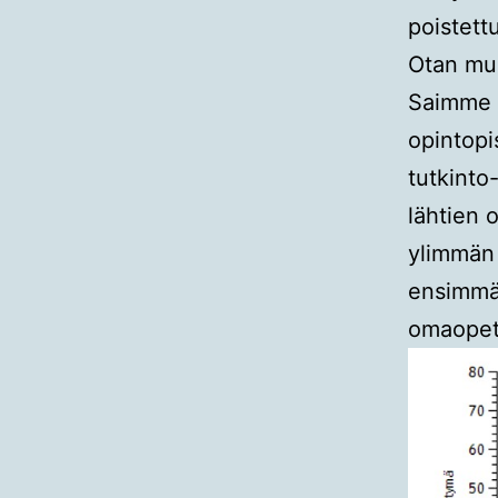
poistett
Otan mu
Saimme 
opintopi
tutkinto
lähtien 
ylimmän 
ensimmäi
omaopett