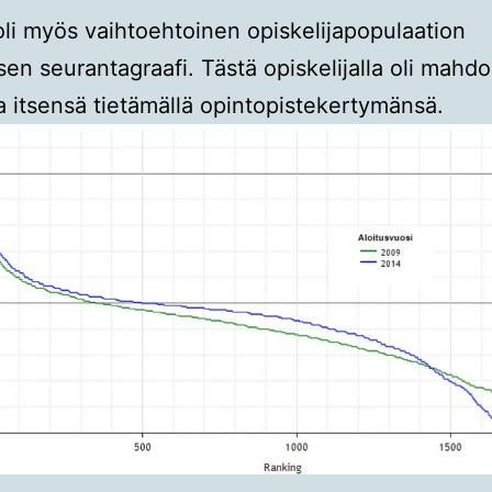
 oli myös vaihtoehtoinen opiskelijapopulaation
en seurantagraafi. Tästä opiskelijalla oli mahdo
a itsensä tietämällä opintopistekertymänsä.