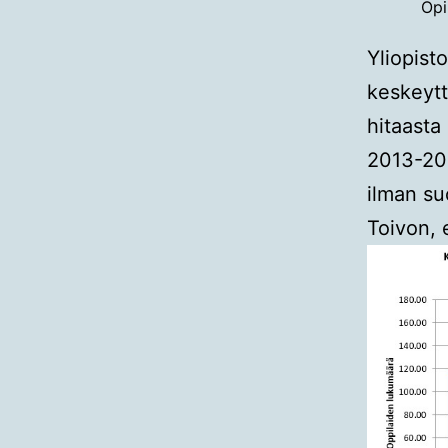
Opi
Yliopist
keskeytt
hitaasta
2013-201
ilman su
Toivon, 