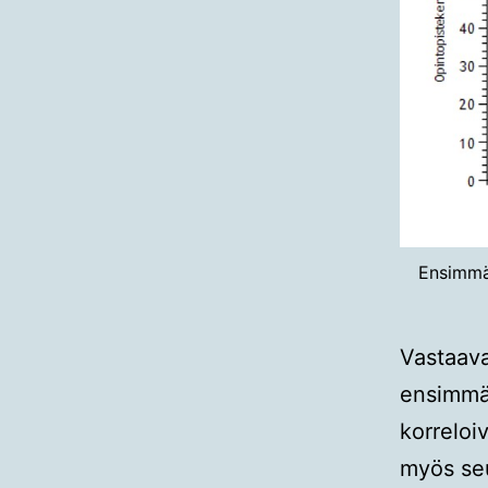
Ensimmä
Vastaava 
ensimmä
korrelo
myös seu