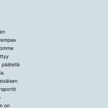
sen
arempaa
stomme
ttyy
 päätellä
ia.
sisäisen
raportit
n
en on