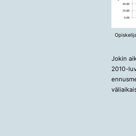
Opiskelij
Jokin ai
2010-luv
ennusmer
väliaika