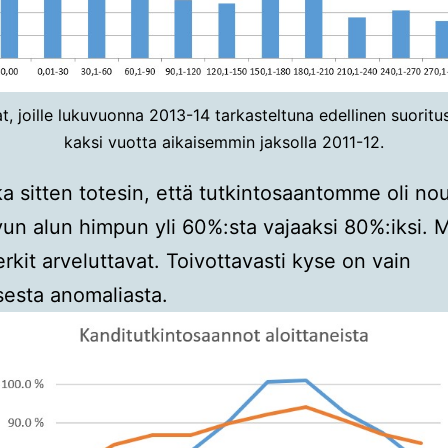
at, joille lukuvuonna 2013-14 tarkasteltuna edellinen suoritus
kaksi vuotta aikaisemmin jaksolla 2011-12.
ka sitten totesin, että tutkintosaantomme oli no
un alun himpun yli 60%:sta vajaaksi 80%:iksi. 
kit arveluttavat. Toivottavasti kyse on vain
isesta anomaliasta.