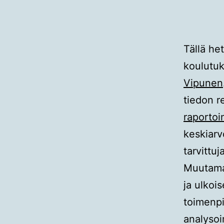
Tällä he
koulutuk
Vipunen
tiedon r
raportoin
keskiarv
tarvittuj
Muutama 
ja ulkois
toimenpi
analysoi