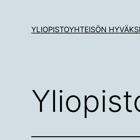
Siirry
sisältöön
YLIOPISTOYHTEISÖN HYVÄKS
Yliopist