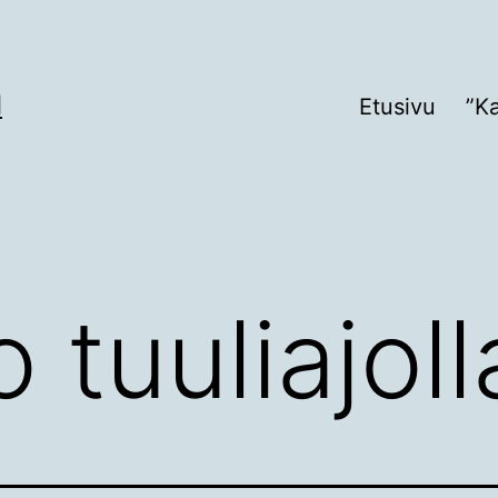
I
Etusivu
”K
o tuuliajoll