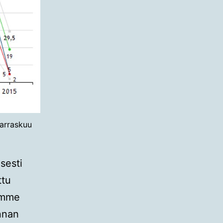
arraskuu
isesti
ttu
emme
nnan