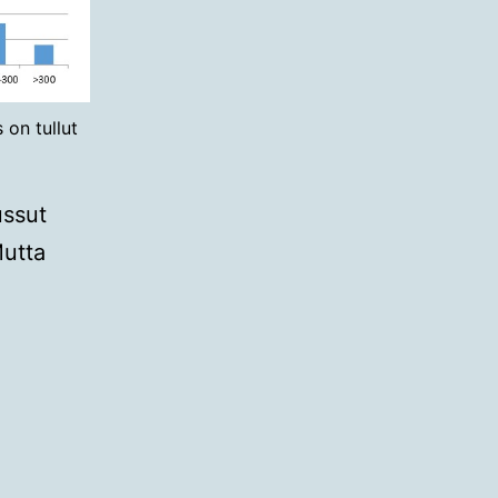
 on tullut
ussut
Mutta