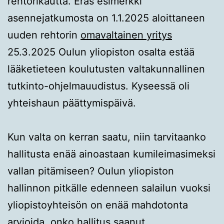
rehtorikautta. Eräs esimerkki
asennejatkumosta on 1.1.2025 aloittaneen
uuden rehtorin
omavaltainen yritys
25.3.2025 Oulun yliopiston osalta estää
lääketieteen koulutusten valtakunnallinen
tutkinto-ohjelmauudistus. Kyseessä oli
yhteishaun päättymispäivä.
Kun valta on kerran saatu, niin tarvitaanko
hallitusta enää ainoastaan kumileimasimeksi
vallan pitämiseen? Oulun yliopiston
hallinnon pitkälle edenneen salailun vuoksi
yliopistoyhteisön on enää mahdotonta
arvioida, onko hallitus saanut