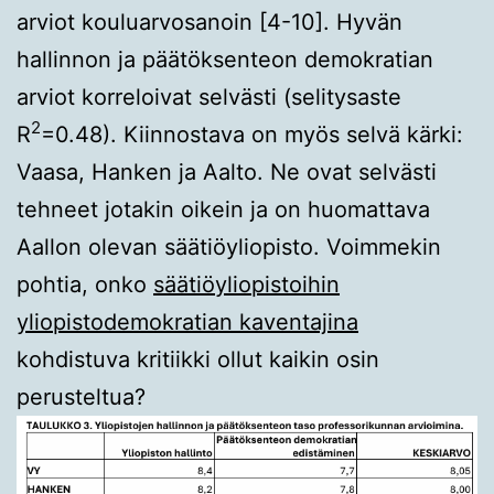
arviot kouluarvosanoin [4-10]. Hyvän
hallinnon ja päätöksenteon demokratian
arviot korreloivat selvästi (selitysaste
2
R
=0.48). Kiinnostava on myös selvä kärki:
Vaasa, Hanken ja Aalto. Ne ovat selvästi
tehneet jotakin oikein ja on huomattava
Aallon olevan säätiöyliopisto. Voimmekin
pohtia, onko
säätiöyliopistoihin
yliopistodemokratian kaventajina
kohdistuva kritiikki ollut kaikin osin
perusteltua?