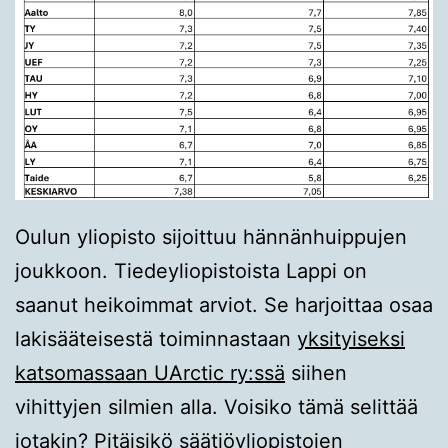
Oulun yliopisto sijoittuu hännänhuippujen
joukkoon. Tiedeyliopistoista Lappi on
saanut heikoimmat arviot. Se harjoittaa osaa
lakisääteisestä toiminnastaan
yksityiseksi
katsomassaan UArctic ry:ssä
siihen
vihittyjen silmien alla. Voisiko tämä selittää
jotakin? Pitäisikö säätiöyliopistojen