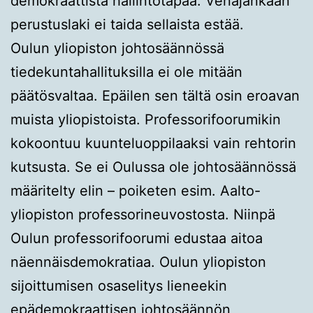
demokraattista hallintotapaa. Venäjänkään
perustuslaki ei taida sellaista estää.
Oulun yliopiston johtosäännössä
tiedekuntahallituksilla ei ole mitään
päätösvaltaa. Epäilen sen tältä osin eroavan
muista yliopistoista. Professorifoorumikin
kokoontuu kuunteluoppilaaksi vain rehtorin
kutsusta. Se ei Oulussa ole johtosäännössä
määritelty elin – poiketen esim. Aalto-
yliopiston professorineuvostosta. Niinpä
Oulun professorifoorumi edustaa aitoa
näennäisdemokratiaa. Oulun yliopiston
sijoittumisen osaselitys lieneekin
epädemokraattisen johtosäännön