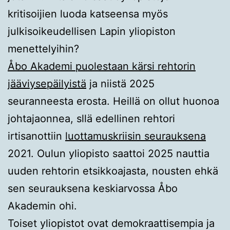
kritisoijien luoda katseensa myös
julkisoikeudellisen Lapin yliopiston
menettelyihin?
Åbo Akademi puolestaan kärsi rehtorin
jääviysepäilyistä
ja niistä 2025
seuranneesta erosta. Heillä on ollut huonoa
johtajaonnea, sllä edellinen rehtori
irtisanottiin
luottamuskriisin seurauksena
2021. Oulun yliopisto saattoi 2025 nauttia
uuden rehtorin etsikkoajasta, nousten ehkä
sen seurauksena keskiarvossa Åbo
Akademin ohi.
Toiset yliopistot ovat demokraattisempia ja