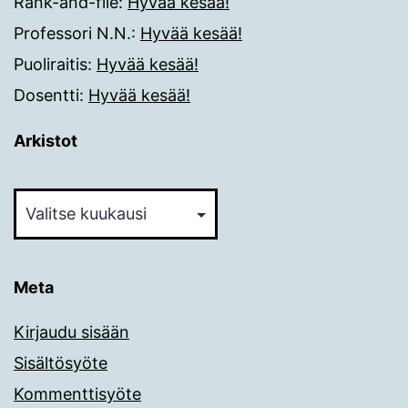
Rank-and-file
:
Hyvää kesää!
Professori N.N.
:
Hyvää kesää!
Puoliraitis
:
Hyvää kesää!
Dosentti
:
Hyvää kesää!
Arkistot
Arkistot
Meta
Kirjaudu sisään
Sisältösyöte
Kommenttisyöte