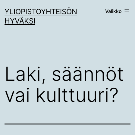
Siirry
YLIOPISTOYHTEISÖN
Valikko
sisältöön
HYVÄKSI
Laki, säännöt
vai kulttuuri?