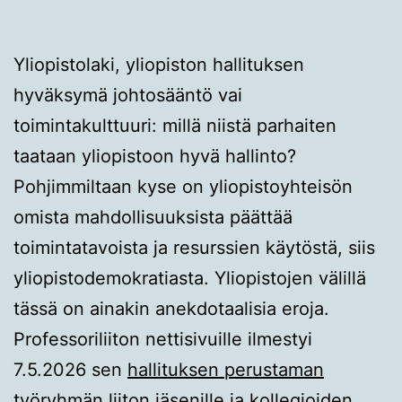
Yliopistolaki, yliopiston hallituksen
hyväksymä johtosääntö vai
toimintakulttuuri: millä niistä parhaiten
taataan yliopistoon hyvä hallinto?
Pohjimmiltaan kyse on yliopistoyhteisön
omista mahdollisuuksista päättää
toimintatavoista ja resurssien käytöstä, siis
yliopistodemokratiasta. Yliopistojen välillä
tässä on ainakin anekdotaalisia eroja.
Professoriliiton nettisivuille ilmestyi
7.5.2026 sen
hallituksen perustaman
työryhmän
liiton jäsenille ja kollegioiden