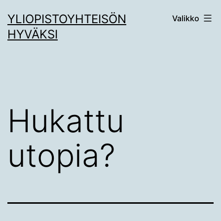
Siirry
YLIOPISTOYHTEISÖN
Valikko
sisältöön
HYVÄKSI
Hukattu
utopia?