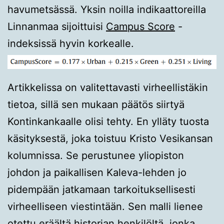
havumetsässä. Yksin noilla indikaattoreilla
Linnanmaa sijoittuisi
Campus Score
-
indeksissä hyvin korkealle.
Artikkelissa on valitettavasti virheellistäkin
tietoa, sillä sen mukaan päätös siirtyä
Kontinkankaalle olisi tehty. En ylläty tuosta
käsityksestä, joka toistuu Kristo Vesikansan
kolumnissa. Se perustunee yliopiston
johdon ja paikallisen Kaleva-lehden jo
pidempään jatkamaan tarkoituksellisesti
virheelliseen viestintään. Sen malli lienee
otettu eräältä historian henkilöltä, jonka