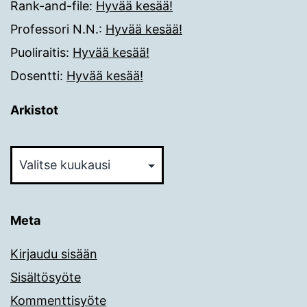
Rank-and-file
:
Hyvää kesää!
Professori N.N.
:
Hyvää kesää!
Puoliraitis
:
Hyvää kesää!
Dosentti
:
Hyvää kesää!
Arkistot
Arkistot
Meta
Kirjaudu sisään
Sisältösyöte
Kommenttisyöte