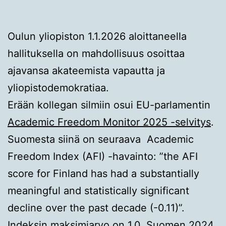
Oulun yliopiston 1.1.2026 aloittaneella
hallituksella on mahdollisuus osoittaa
ajavansa akateemista vapautta ja
yliopistodemokratiaa.
Erään kollegan silmiin osui EU-parlamentin
Academic Freedom Monitor 2025 -selvitys
.
Suomesta siinä on seuraava Academic
Freedom Index (AFI) -havainto: ”the AFI
score for Finland has had a substantially
meaningful and statistically significant
decline over the past decade (-0.11)”.
Indeksin maksimiarvo on 1.0, Suomen 2024