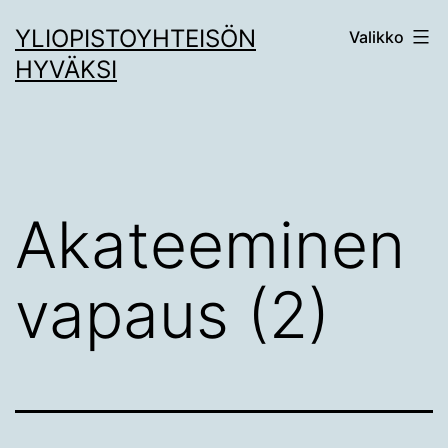
Siirry
YLIOPISTOYHTEISÖN
Valikko
sisältöön
HYVÄKSI
Akateeminen
vapaus (2)