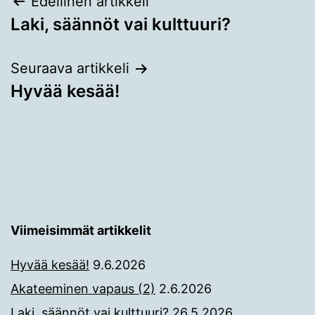
Artikkelien
Edellinen artikkeli
Laki, säännöt vai kulttuuri?
selaus
Seuraava artikkeli
Hyvää kesää!
Viimeisimmät artikkelit
Hyvää kesää!
9.6.2026
Akateeminen vapaus (2)
2.6.2026
Laki, säännöt vai kulttuuri?
26.5.2026