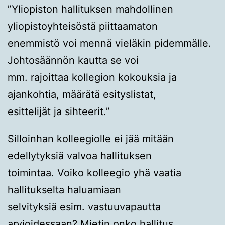
”Yliopiston hallituksen mahdollinen
yliopistoyhteisöstä piittaamaton
enemmistö voi mennä vieläkin pidemmälle.
Johtosäännön kautta se voi
mm. rajoittaa kollegion kokouksia ja
ajankohtia, määrätä esityslistat,
esittelijät ja sihteerit.”
Silloinhan kolleegiolle ei jää mitään
edellytyksiä valvoa hallituksen
toimintaa. Voiko kolleegio yhä vaatia
hallitukselta haluamiaan
selvityksiä esim. vastuuvapautta
arvioidessaan? Mietin onko hallitus