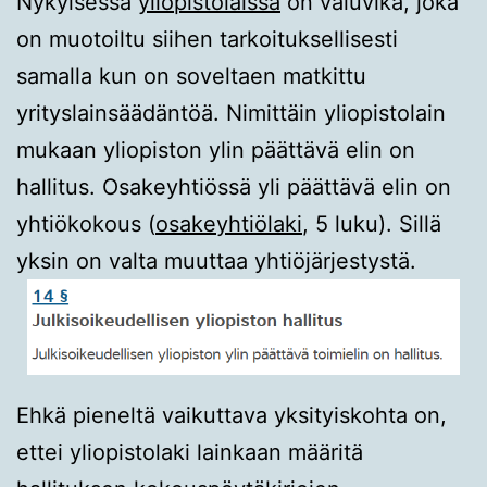
Nykyisessä
yliopistolaissa
on valuvika, joka
on muotoiltu siihen tarkoituksellisesti
samalla kun on soveltaen matkittu
yrityslainsäädäntöä. Nimittäin yliopistolain
mukaan yliopiston ylin päättävä elin on
hallitus. Osakeyhtiössä yli päättävä elin on
yhtiökokous (
osakeyhtiölaki
, 5 luku). Sillä
yksin on valta muuttaa yhtiöjärjestystä.
Ehkä pieneltä vaikuttava yksityiskohta on,
ettei yliopistolaki lainkaan määritä