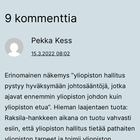
9 kommenttia
Pekka Kess
15.3.2022 08:02
Erinomainen näkemys ”yliopiston hallitus
pystyy hyväksymään johtosääntöjä, jotka
ajavat ennemmin yliopiston johdon kuin
yliopiston etua”. Hieman laajentaen tuota:
Raksila-hankkeen aikana on tuotu vahvasti
esiin, että yliopiston hallitus tietää pathaiten
yliopiston tarpeet ja toimii yliopiston