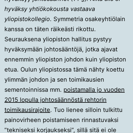
hyväksy yhtiökokousta vastaava
yliopistokollegio
. Symmetria osakeyhtiölain
kanssa on täten räikeästi rikottu.
Seurauksena yliopiston hallitus pystyy
hyväksymään johtosääntöjä, jotka ajavat
ennemmin yliopiston johdon kuin yliopiston
etua. Oulun yliopistossa tämä nähty koettu
ylimmän johdon ja sen toimikausien
sementoinnissa mm.
poistamalla jo vuoden
2015 lopulla johtosäännöstä rehtorin
toimikausirajoite
. Tuo lienee silloin tulkittu
painovirheen poistamiseen rinnastuvaksi
”tekniseksi korjaukseksi”, sillä sitä ei ole