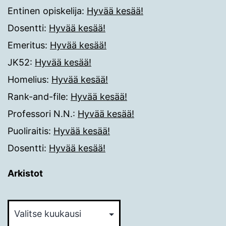
Entinen opiskelija
:
Hyvää kesää!
Dosentti
:
Hyvää kesää!
Emeritus
:
Hyvää kesää!
JK52
:
Hyvää kesää!
Homelius
:
Hyvää kesää!
Rank-and-file
:
Hyvää kesää!
Professori N.N.
:
Hyvää kesää!
Puoliraitis
:
Hyvää kesää!
Dosentti
:
Hyvää kesää!
Arkistot
Arkistot