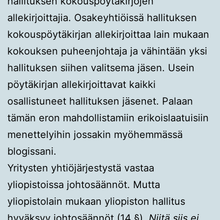
hallituksen kokouspöytäkirjojen
allekirjoittajia. Osakeyhtiöissä hallituksen
kokouspöytäkirjan allekirjoittaa lain mukaan
kokouksen puheenjohtaja ja vähintään yksi
hallituksen siihen valitsema jäsen. Usein
pöytäkirjan allekirjoittavat kaikki
osallistuneet hallituksen jäsenet. Palaan
tämän eron mahdollistamiin erikoislaatuisiin
menettelyihin jossakin myöhemmässä
blogissani.
Yritysten yhtiöjärjestystä vastaa
yliopistoissa johtosäännöt. Mutta
yliopistolain mukaan yliopiston hallitus
hyväksyy johtosäännöt (14 §).
Niitä siis ei