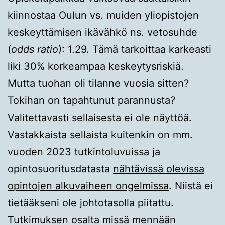
kiinnostaa Oulun vs. muiden yliopistojen
keskeyttämisen ikävähkö ns. vetosuhde
(
odds ratio
): 1.29. Tämä tarkoittaa karkeasti
liki 30% korkeampaa keskeytysriskiä.
Mutta tuohan oli tilanne vuosia sitten?
Tokihan on tapahtunut parannusta?
Valitettavasti sellaisesta ei ole näyttöä.
Vastakkaista sellaista kuitenkin on mm.
vuoden 2023 tutkintoluvuissa ja
opintosuoritusdatasta
nähtävissä olevissa
opintojen alkuvaiheen ongelmissa
. Niistä ei
tietääkseni ole johtotasolla piitattu.
Tutkimuksen osalta missä mennään