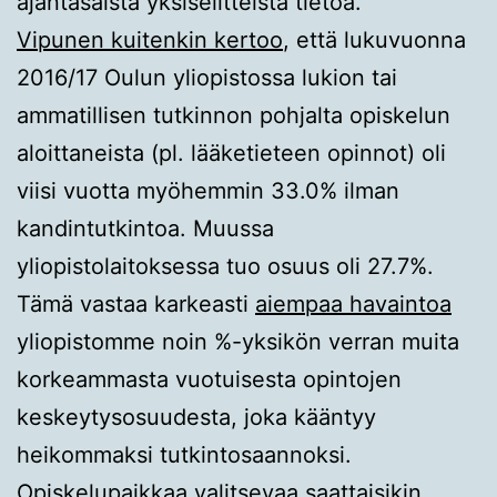
ajantasaista yksiselitteistä tietoa.
Vipunen kuitenkin kertoo
, että lukuvuonna
2016/17 Oulun yliopistossa lukion tai
ammatillisen tutkinnon pohjalta opiskelun
aloittaneista (pl. lääketieteen opinnot) oli
viisi vuotta myöhemmin 33.0% ilman
kandintutkintoa. Muussa
yliopistolaitoksessa tuo osuus oli 27.7%.
Tämä vastaa karkeasti
aiempaa havaintoa
yliopistomme noin %-yksikön verran muita
korkeammasta vuotuisesta opintojen
keskeytysosuudesta, joka kääntyy
heikommaksi tutkintosaannoksi.
Opiskelupaikkaa valitsevaa saattaisikin