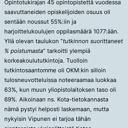
Opintotukirajan 45 opintopistettä vuodessa
saavuttaneiden opiskelijoiden osuus oli
sentään noussut 55%:iin ja
harjoittelukoulujen oppilasmäärä 1077:ään.
Yllä olevan taulukon ”
tutkinnon suorittaneet
% poistumasta
” tarkoitti ylempiä
korkeakoulututkintoja. Tuolloin
tutkintosaantomme oli OKM:kin silloin
tulosneuvotteluissa noteeraamaa luokkaa
63%, kun muun yliopistolaitoksen taso oli
69%. Aikoinaan ns. Kota-tietokannasta
nämä pystyi helposti laskemaan, mutta
nykyisin Vipunen ei tarjoa tähän