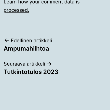
Learn how your comment data is
processed.
Artikkelien
Edellinen artikkeli
Ampumahiihtoa
selaus
Seuraava artikkeli
Tutkintotulos 2023