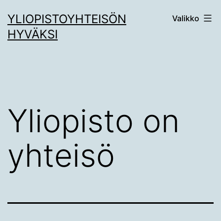
Siirry
YLIOPISTOYHTEISÖN
Valikko
sisältöön
HYVÄKSI
Yliopisto on
yhteisö