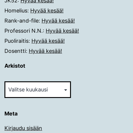
JK52
:
Hyvää kesää!
Homelius
:
Hyvää kesää!
Rank-and-file
:
Hyvää kesää!
Professori N.N.
:
Hyvää kesää!
Puoliraitis
:
Hyvää kesää!
Dosentti
:
Hyvää kesää!
Arkistot
Arkistot
Meta
Kirjaudu sisään