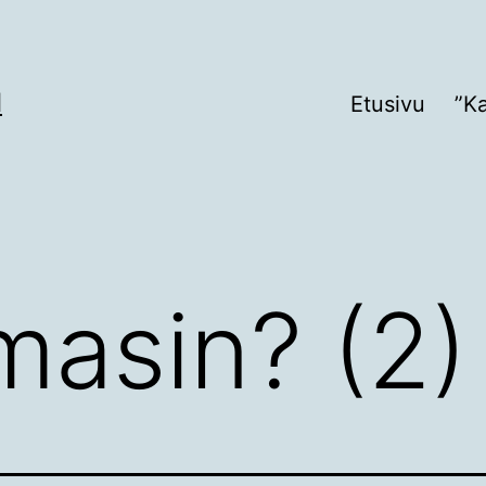
I
Etusivu
”K
masin? (2)