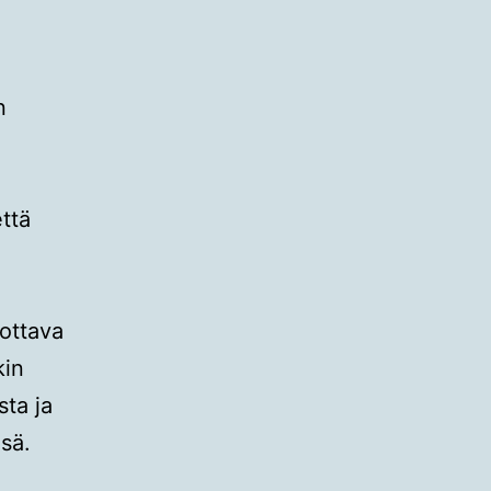
n
että
uottava
kin
sta ja
sä.