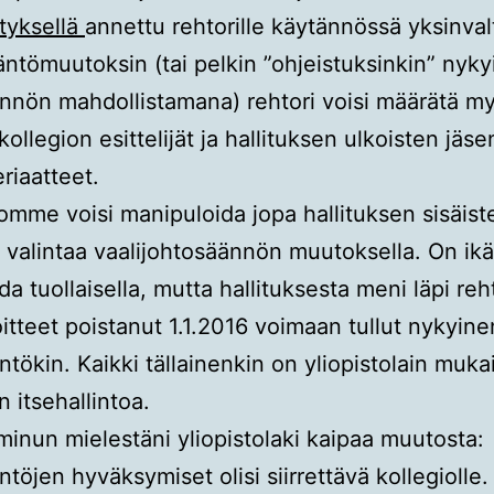
styksellä
annettu rehtorille käytännössä yksinval
ntömuutoksin (tai pelkin ”ohjeistuksinkin” nyky
nnön mahdollistamana) rehtori voisi määrätä m
kollegion esittelijät ja hallituksen ulkoisten jäs
riaatteet.
tomme voisi manipuloida jopa hallituksen sisäist
 valintaa vaalijohtosäännön muutoksella. On ik
da tuollaisella, mutta hallituksesta meni läpi reh
oitteet poistanut 1.1.2016 voimaan tullut nykyine
ntökin. Kaikki tällainenkin on yliopistolain muka
n itsehallintoa.
minun mielestäni yliopistolaki kaipaa muutosta:
ntöjen hyväksymiset olisi siirrettävä kollegiolle.