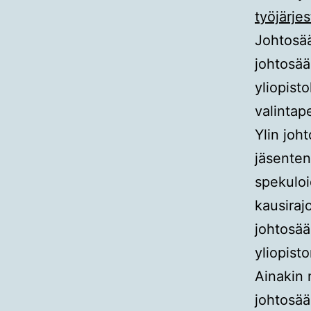
työjärje
Johtosää
johtosää
yliopisto
valintape
Ylin joh
jäsenten
spekuloi
kausiraj
johtosää
yliopisto
Ainakin 
johtosää