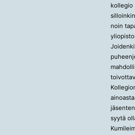
kollegio 
silloinki
noin tap
yliopist
Joidenki
puheenjo
mahdolli
toivotta
Kollegio
ainoasta
jäsenten
syytä oll
Kumileim