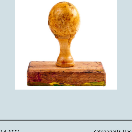
2.4.2022
Kategoria(t):
Unc