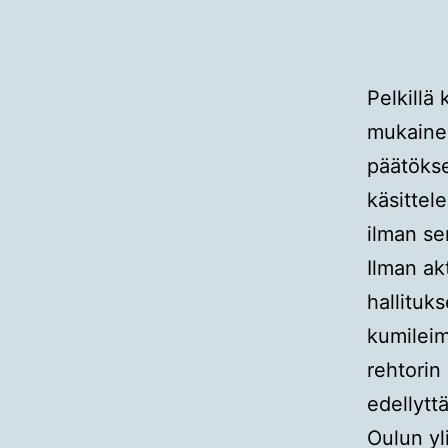
Pelkillä 
mukainen
päätökse
käsittele
ilman se
Ilman akt
hallituk
kumileim
rehtorin
edellytt
Oulun yl