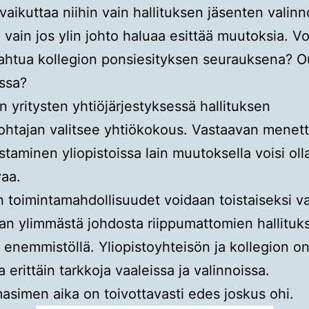
vaikuttaa niihin vain hallituksen jäsenten valinno
n vain jos ylin johto haluaa esittää muutoksia. Vo
ahtua kollegion ponsiesityksen seurauksena? O
ossa?
n yritysten yhtiöjärjestyksessä hallituksen
htajan valitsee yhtiökokous. Vastaavan menet
staminen yliopistoissa lain muutoksella voisi oll
vaa.
n toimintamahdollisuudet voidaan toistaiseksi v
an ylimmästä johdosta riippumattomien hallituk
 enemmistöllä. Yliopistoyhteisön ja kollegion on
a erittäin tarkkoja vaaleissa ja valinnoissa.
asimen aika on toivottavasti edes joskus ohi.