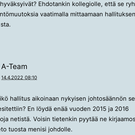
hyväksyivät? Ehdotankin kollegiolle, että se ry
ntömuutoksia vaatimalla mittaamaan hallitukse
sta.
A-Team
14.4.2022 08:10
kö hallitus aikoinaan nykyisen johtosäännön se
esitettiin? En löydä enää vuoden 2015 ja 2016
joja netistä. Voisin tietenkin pyytää ne kirjaamos
eto tuosta menisi johdolle.