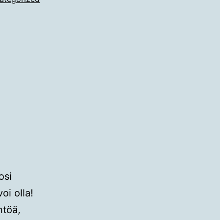
osi
oi olla!
ntöä,