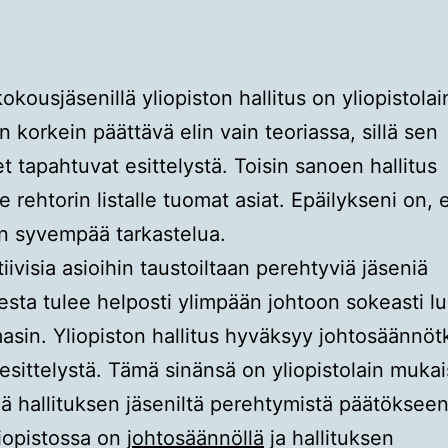
kokousjäsenillä yliopiston hallitus on yliopistolai
 korkein päättävä elin vain teoriassa, sillä sen
t tapahtuvat esittelystä. Toisin sanoen hallitus
e rehtorin listalle tuomat asiat. Epäilykseni on, 
n syvempää tarkastelua.
iivisia asioihin taustoiltaan perehtyviä jäseniä
sesta tulee helposti ylimpään johtoon sokeasti l
asin. Yliopiston hallitus hyväksyy johtosäännöt
 esittelystä. Tämä sinänsä on yliopistolain mukai
ää hallituksen jäseniltä perehtymistä päätökseen
iopistossa on
johtosäännöllä
ja hallituksen