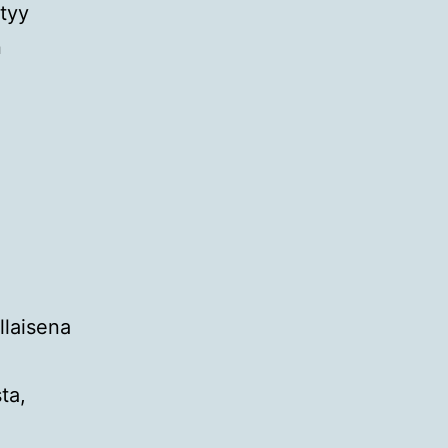
htyy
n
llaisena
ta,