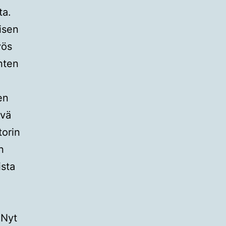
ta.
isen
yös
enten
en
ävä
torin
n
ista
 Nyt