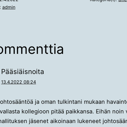
ut
admin
ommenttia
Pääsiäisnoita
13.4.2022 08:24
johtosääntöä ja oman tulkintani mukaan havaint
 vallasta kollegioon pitää paikkansa. Eihän noin v
hallituksen jäsenet aikoinaan lukeneet johtosää