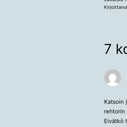
Kirjoittan
7 k
Katsoin 
rehtorin
Eivätkö 