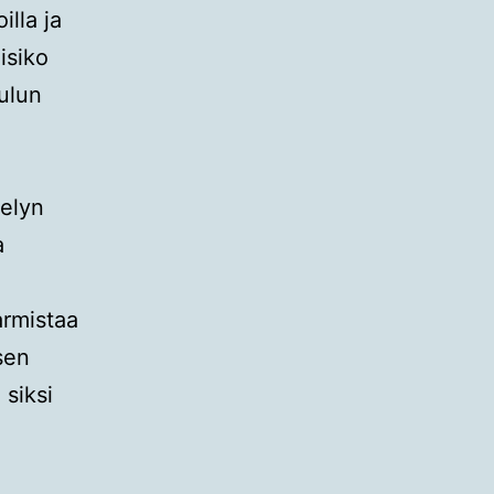
illa ja
isiko
ulun
telyn
a
armistaa
sen
 siksi