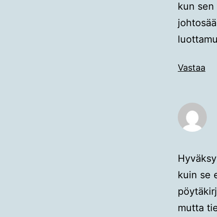
kun sen 
johtosää
luottamu
Vastaa
Hyväksyi
kuin se 
pöytäkir
mutta ti