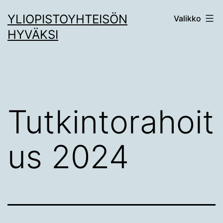
Siirry
YLIOPISTOYHTEISÖN
Valikko
sisältöön
HYVÄKSI
Tutkintorahoit
us 2024