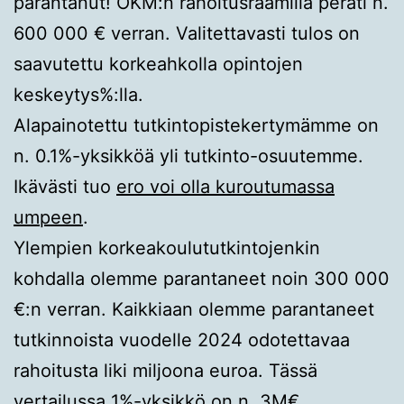
parantanut! OKM:n rahoitusraamilla peräti n.
600 000 € verran. Valitettavasti tulos on
saavutettu korkeahkolla opintojen
keskeytys%:lla.
Alapainotettu tutkintopistekertymämme on
n. 0.1%-yksikköä yli tutkinto-osuutemme.
Ikävästi tuo
ero voi olla kuroutumassa
umpeen
.
Ylempien korkeakoulututkintojenkin
kohdalla olemme parantaneet noin 300 000
€:n verran. Kaikkiaan olemme parantaneet
tutkinnoista vuodelle 2024 odotettavaa
rahoitusta liki miljoona euroa. Tässä
vertailussa 1%-yksikkö on n. 3M€