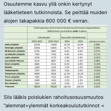
Osuutemme kasvu yllä onkin kertynyt
lääketieteen tutkinnoista. Se peittää muiden
alojen takapakkia 600 000 € verran.
Siis lääkis poislukien rahoitusosuusmuutos
”alemmat+ylemmät korkeakoulututkinnot =