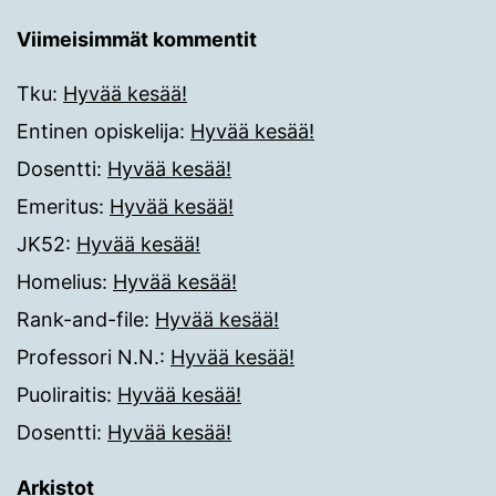
Viimeisimmät kommentit
Tku
:
Hyvää kesää!
Entinen opiskelija
:
Hyvää kesää!
Dosentti
:
Hyvää kesää!
Emeritus
:
Hyvää kesää!
JK52
:
Hyvää kesää!
Homelius
:
Hyvää kesää!
Rank-and-file
:
Hyvää kesää!
Professori N.N.
:
Hyvää kesää!
Puoliraitis
:
Hyvää kesää!
Dosentti
:
Hyvää kesää!
Arkistot