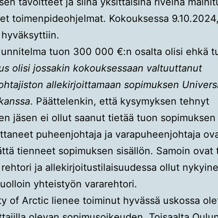
en tavoitteet ja siinä yksittäisinä riveinä mainit
set toimenpideohjelmat. Kokouksessa 9.10.202
hyväksyttiin.
unnitelma tuon 300 000 €:n osalta olisi ehkä tul
itus olisi jossakin kokouksessaan valtuuttanut
htajiston allekirjoittamaan sopimuksen Universi
 kanssa
. Päättelenkin, että kysymyksen tehnyt
sen jäsen ei ollut saanut tietää tuon sopimuksen 
oittaneet puheenjohtaja ja varapuheenjohtaja ov
ttä tienneet sopimuksen sisällön. Samoin ovat 
 rehtori ja allekirjoitustilaisuudessa ollut nykyin
tuolloin yhteistyön vararehtori.
ty of Arctic lienee toiminut hyvässä uskossa ole
oittajilla olevan sopimusoikeuden. Toisaalta Oulu