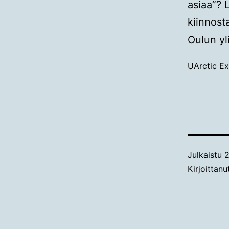
asiaa”? 
kiinnost
Oulun yl
UArctic Ex
Julkaistu
2
Kirjoittan