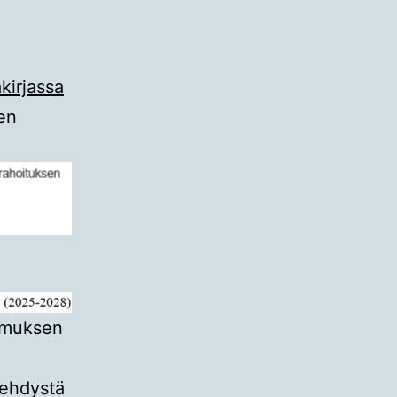
kirjassa
en
pimuksen
ä
tehdystä