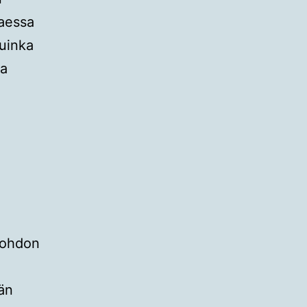
taessa
uinka
sa
johdon
ään