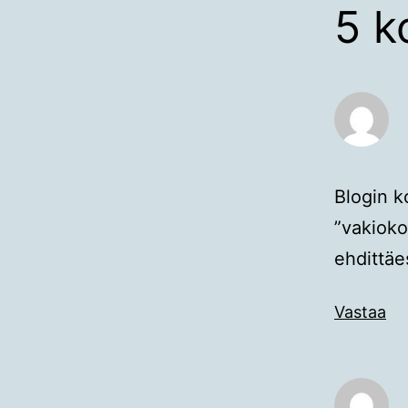
5 k
Blogin 
”vakioko
ehdittäe
Vastaa