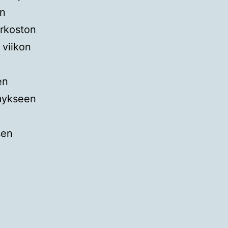
en
erkoston
 viikon
en
ymykseen
sen