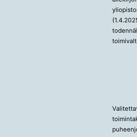
yliopisto
(1.4.202
todennäk
toimival
Valitett
toimintak
puheenjo