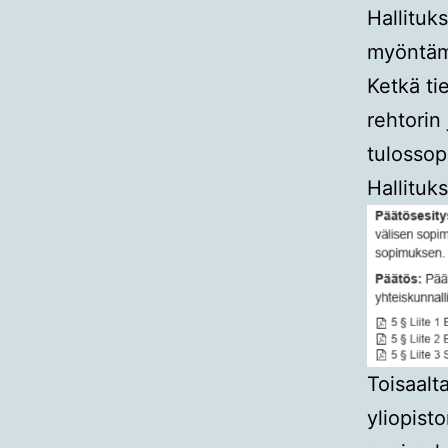
Hallituk
myöntämä
Ketkä ti
rehtorin
tulosso
Hallituks
Toisaalt
yliopist