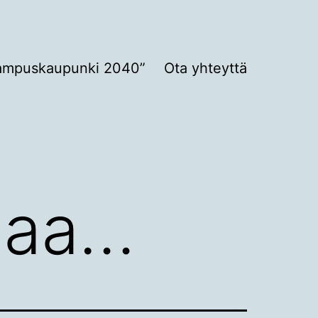
ampuskaupunki 2040”
Ota yhteyttä
siaa…