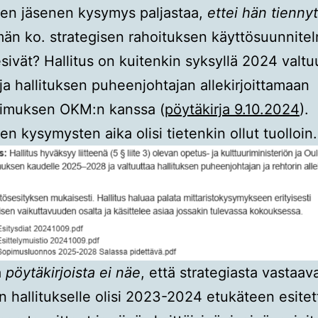
sen jäsenen kysymys paljastaa,
ettei hän tiennyt
n ko. strategisen rahoituksen käyttösuunnitel
esivät? Hallitus on kuitenkin syksyllä 2024 valtu
 ja hallituksen puheenjohtajan allekirjoittamaan
pimuksen OKM:n kanssa (
pöytäkirja 9.10.2024
).
en kysymysten aika olisi tietenkin ollut tuolloin.
a
pöytäkirjoista ei näe
, että strategiasta vastaava
on hallitukselle olisi 2023-2024 etukäteen esit