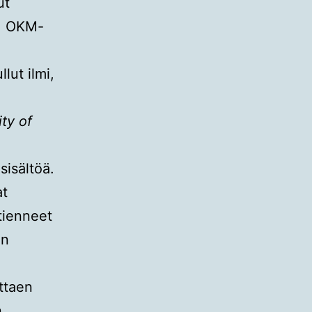
ut
4, OKM-
lut ilmi,
ty of
sisältöä.
at
tienneet
en
ttaen
n