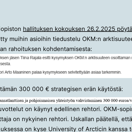
iopiston
hallituksen kokouksen 26.2.2025 pöytä
tty muihin asioihin tiedustelu OKM:n arktisuute
an rahoituksen kohdentamisesta:
tämän 300 000 € strategisen erän käytöstä:
vottelut on käynyt edellinen rehtori. OKM-so
ittaja on nykyinen rehtori. Uskallan päätellä, ett
ksessa on kyse University of Arcticin kanssa 