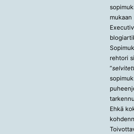
sopimuks
mukaan O
Executiv
blogiart
Sopimuks
rehtori 
”
selvite
sopimuks
puheenjo
tarkennu
Ehkä kok
kohdenn
Toivotta