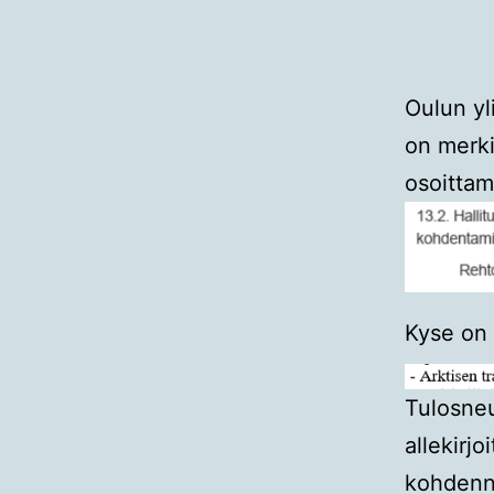
Oulun yl
on merki
osoittam
Kyse on 
Tulosneu
allekirjo
kohdennu