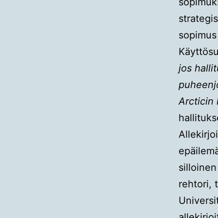
sopimuks
strategi
sopimus 
Käyttösu
jos hall
puheenjo
Arcticin
hallituk
Allekirj
epäilemä
silloinen
rehtori, 
Universi
allekirj