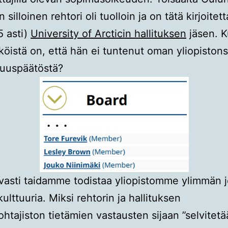
n silloinen rehtori oli tuolloin ja on tätä kirjoitet
5 asti)
University of Arcticin hallituksen
jäsen. K
öistä on, että hän ei tuntenut oman yliopiston
tuuspäätöstä?
avasti taidamme todistaa yliopistomme ylimmän 
ulttuuria. Miksi rehtorin ja hallituksen
htajiston tietämien vastausten sijaan ”selvitet