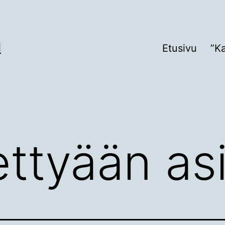
I
Etusivu
”K
ettyään a