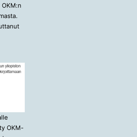
OKM:n
masta.
uttanut
lle
etty OKM-