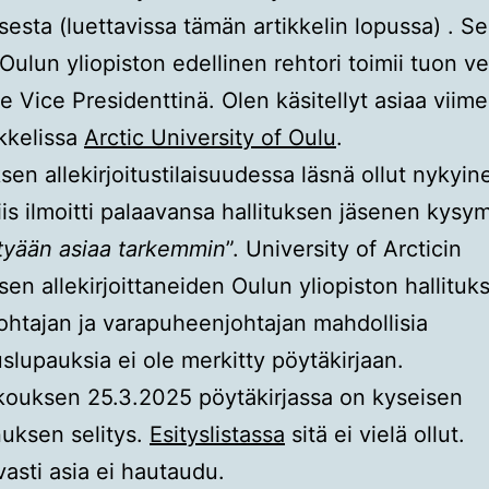
esta (luettavissa tämän artikkelin lopussa) . S
ulun yliopiston edellinen rehtori toimii tuon v
e Vice Presidenttinä. Olen käsitellyt asiaa viime
ikkelissa
Arctic University of Oulu
.
en allekirjoitustilaisuudessa läsnä ollut nykyin
siis ilmoitti palaavansa hallituksen jäsenen kys
ttyään asiaa tarkemmin
”. University of Arcticin
en allekirjoittaneiden Oulun yliopiston hallituk
htajan ja varapuheenjohtajan mahdollisia
slupauksia ei ole merkitty pöytäkirjaan.
ouksen 25.3.2025 pöytäkirjassa on kyseisen
uksen selitys.
Esityslistassa
sitä ei vielä ollut.
vasti asia ei hautaudu.