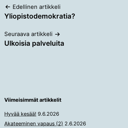
Artikkelien
Edellinen artikkeli
Yliopistodemokratia?
selaus
Seuraava artikkeli
Ulkoisia palveluita
Viimeisimmät artikkelit
Hyvää kesää!
9.6.2026
Akateeminen vapaus (2)
2.6.2026