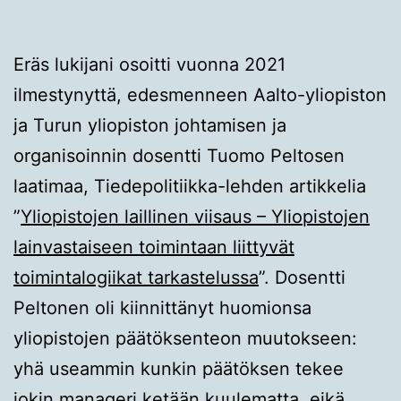
Eräs lukijani osoitti vuonna 2021
ilmestynyttä, edesmenneen Aalto-yliopiston
ja Turun yliopiston johtamisen ja
organisoinnin dosentti Tuomo Peltosen
laatimaa, Tiedepolitiikka-lehden artikkelia
”
Yliopistojen laillinen viisaus – Yliopistojen
lainvastaiseen toimintaan liittyvät
toimintalogiikat tarkastelussa
”. Dosentti
Peltonen oli kiinnittänyt huomionsa
yliopistojen päätöksenteon muutokseen:
yhä useammin kunkin päätöksen tekee
jokin manageri ketään kuulematta, eikä