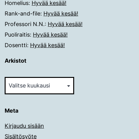
Homelius
:
Hyvää kesää!
Rank-and-file
:
Hyvää kesää!
Professori N.N.
:
Hyvää kesää!
Puoliraitis
:
Hyvää kesää!
Dosentti
:
Hyvää kesää!
Arkistot
Arkistot
Meta
Kirjaudu sisään
Sisältösyöte