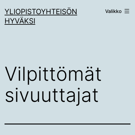
Siirry
YLIOPISTOYHTEISÖN
Valikko
sisältöön
HYVÄKSI
Vilpittömät
sivuuttajat