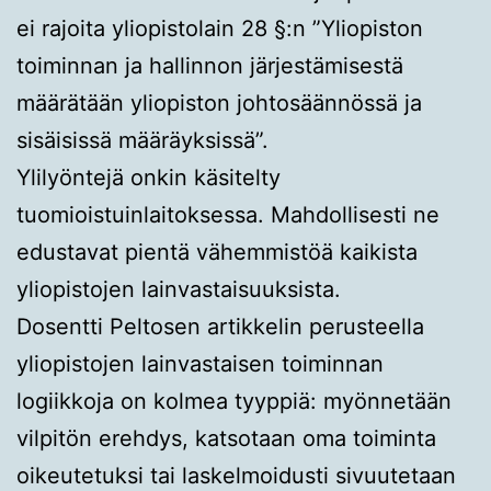
ei rajoita yliopistolain 28 §:n ”Yliopiston
toiminnan ja hallinnon järjestämisestä
määrätään yliopiston johtosäännössä ja
sisäisissä määräyksissä”.
Ylilyöntejä onkin käsitelty
tuomioistuinlaitoksessa. Mahdollisesti ne
edustavat pientä vähemmistöä kaikista
yliopistojen lainvastaisuuksista.
Dosentti Peltosen artikkelin perusteella
yliopistojen lainvastaisen toiminnan
logiikkoja on kolmea tyyppiä: myönnetään
vilpitön erehdys, katsotaan oma toiminta
oikeutetuksi tai laskelmoidusti sivuutetaan