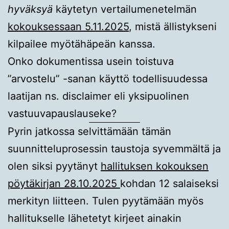
hyväksyä
käytetyn vertailumenetelmän
kokouksessaan 5.11.2025
, mistä ällistykseni
kilpailee myötähäpeän kanssa.
Onko dokumentissa usein toistuva
”arvostelu” -sanan käyttö todellisuudessa
laatijan ns. disclaimer eli yksipuolinen
vastuuvapauslauseke?
Pyrin jatkossa selvittämään tämän
suunnitteluprosessin taustoja syvemmältä ja
olen siksi pyytänyt
hallituksen kokouksen
pöytäkirjan 28.10.2025
kohdan 12 salaiseksi
merkityn liitteen. Tulen pyytämään myös
hallitukselle lähetetyt kirjeet ainakin