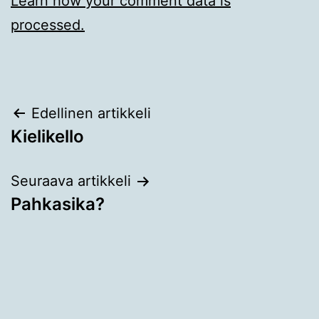
Learn how your comment data is
processed.
Artikkelien
Edellinen artikkeli
Kielikello
selaus
Seuraava artikkeli
Pahkasika?