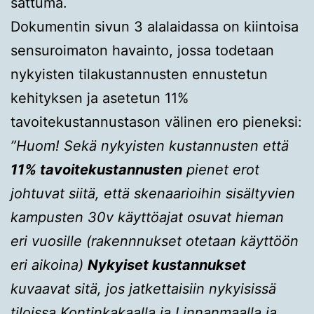
sattuma.
Dokumentin sivun 3 alalaidassa on kiintoisa
sensuroimaton havainto, jossa todetaan
nykyisten tilakustannusten ennustetun
kehityksen ja asetetun 11%
tavoitekustannustason välinen ero pieneksi:
”Huom! Sekä nykyisten kustannusten että
11% tavoitekustannusten
pienet erot
johtuvat siitä, että skenaarioihin sisältyvien
kampusten 30v käyttöajat osuvat hieman
eri vuosille (rakennnukset otetaan käyttöön
eri aikoina)
Nykyiset kustannukset
kuvaavat sitä, jos jatkettaisiin nykyisissä
tiloissa Kontinkakaalla ja Linnanmaalla ja