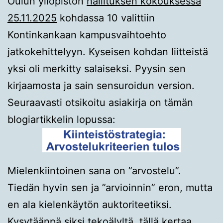
Oulun yliopiston
hallituksen kokouksessa
25.11.2025
kohdassa 10 valittiin
Kontinkankaan kampusvaihtoehto
jatkokehittelyyn. Kyseisen kohdan liitteistä
yksi oli merkitty salaiseksi. Pyysin sen
kirjaamosta ja sain sensuroidun version.
Seuraavasti otsikoitu asiakirja on tämän
blogiartikkelin lopussa:
Mielenkiintoinen sana on ”arvostelu”.
Tiedän hyvin sen ja ”arvioinnin” eron, mutta
en ala kielenkäytön auktoriteetiksi.
Kysytäänpä siksi tekoälyltä, tällä kertaa