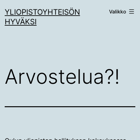
Siirry
YLIOPISTOYHTEISÖN
Valikko
sisältöön
HYVÄKSI
Arvostelua?!