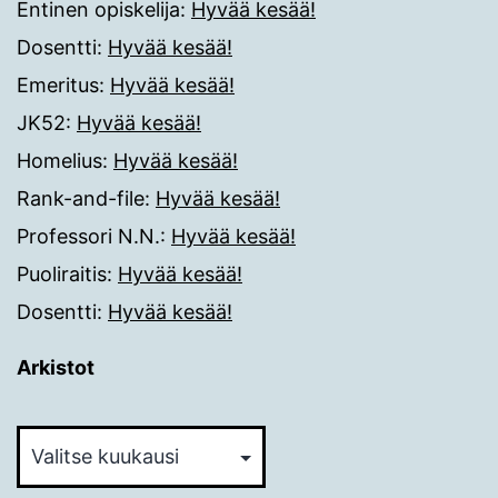
Entinen opiskelija
:
Hyvää kesää!
Dosentti
:
Hyvää kesää!
Emeritus
:
Hyvää kesää!
JK52
:
Hyvää kesää!
Homelius
:
Hyvää kesää!
Rank-and-file
:
Hyvää kesää!
Professori N.N.
:
Hyvää kesää!
Puoliraitis
:
Hyvää kesää!
Dosentti
:
Hyvää kesää!
Arkistot
Arkistot