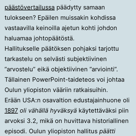
päästövertailussa
päädytty samaan
tulokseen? Epäilen muissakin kohdissa
vastaavilla keinoilla ajetun kohti johdon
haluamaa johtopäätöstä.
Hallitukselle päätöksen pohjaksi tarjottu
tarkastelu on selvästi subjektiivinen
”arvostelu” eikä objektiivinen ”arviointi”.
Tällainen PowerPoint-taideteos voi johtaa
Oulun yliopiston vääriin ratkaisuihin.
Erään USA:n osavaltion edustajainhuone oli
1897
oli vähällä hyväksyä
käytettäväksi piin
arvoksi 3.2, mikä on huvittava historiallinen
episodi. Oulun yliopiston hallitus
päätti