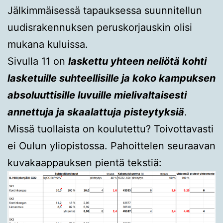
Jälkimmäisessä tapauksessa suunnitellun
uudisrakennuksen peruskorjauskin olisi
mukana kuluissa.
Sivulla 11 on
l
askettu yhteen neliötä kohti
lasketuille suhteellisille ja koko kampuksen
absoluuttisille luvuille mielivaltaisesti
annettuja ja skaalattuja pisteytyksiä
.
Missä tuollaista on koulutettu? Toivottavasti
ei Oulun yliopistossa. Pahoittelen seuraavan
kuvakaappauksen pientä tekstiä: