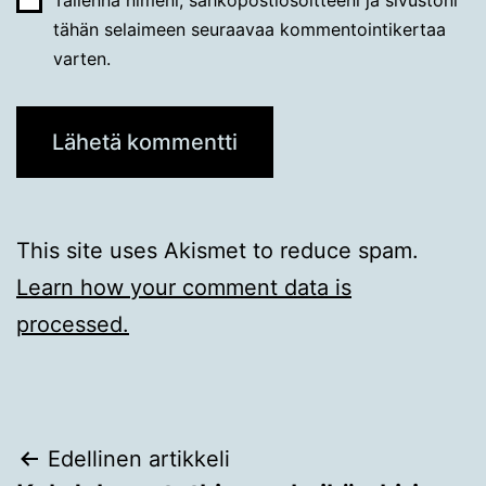
Tallenna nimeni, sähköpostiosoitteeni ja sivustoni
tähän selaimeen seuraavaa kommentointikertaa
varten.
This site uses Akismet to reduce spam.
Learn how your comment data is
processed.
Artikkelien
Edellinen artikkeli