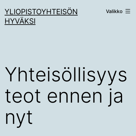
Siirry
YLIOPISTOYHTEISÖN
Valikko
sisältöön
HYVÄKSI
Yhteisöllisyys
teot ennen ja
nyt