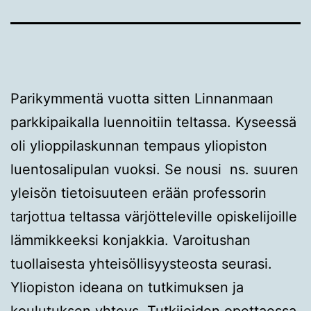
Parikymmentä vuotta sitten Linnanmaan
parkkipaikalla luennoitiin teltassa. Kyseessä
oli ylioppilaskunnan tempaus yliopiston
luentosalipulan vuoksi. Se nousi ns. suuren
yleisön tietoisuuteen erään professorin
tarjottua teltassa värjötteleville opiskelijoille
lämmikkeeksi konjakkia. Varoitushan
tuollaisesta yhteisöllisyysteosta seurasi.
Yliopiston ideana on tutkimuksen ja
koulutuksen yhteys. Tutkijoiden opettaessa