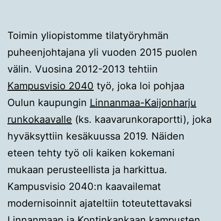
Toimin yliopistomme tilatyöryhmän
puheenjohtajana yli vuoden 2015 puolen
välin. Vuosina 2012-2013 tehtiin
Kampusvisio 2040
työ, joka loi pohjaa
Oulun kaupungin
Linnanmaa-Kaijonharju
runkokaavalle
(ks. kaavarunkoraportti), joka
hyväksyttiin kesäkuussa 2019. Näiden
eteen tehty työ oli kaiken kokemani
mukaan perusteellista ja harkittua.
Kampusvisio 2040:n kaavailemat
modernisoinnit ajateltiin toteutettavaksi
Linnanmaan ja Kontinkankaan kampusten