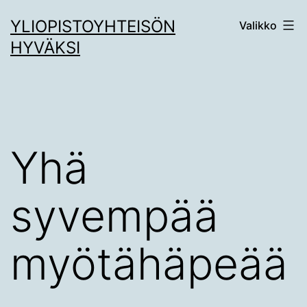
Siirry
YLIOPISTOYHTEISÖN
Valikko
sisältöön
HYVÄKSI
Yhä
syvempää
myötähäpeää