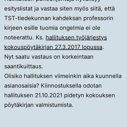
esityslistat ja vastaa siten myös siitä, että
TST-tiedekunnan kahdeksan professorin
kirjeen esille tuomia ongelmia ei ole
noteerattu. Ks.
hallituksen työjärjestys
kokouspöytäkirjan 27.3.2017 lopussa
.
Nyt saatu vastaus on korkeintaan
saantikuittaus.
Olisiko hallituksen viimeinkin aika kuunnella
asianosaisia? Kiinnostuksella odotan
hallituksen 21.10.2021 pidetyn kokouksen
pöytäkirjan valmistumista.