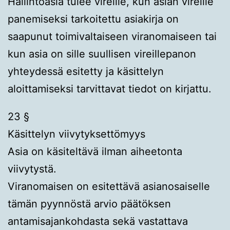
Hallintoasia tulee vireille, kun asian vireille
panemiseksi tarkoitettu asiakirja on
saapunut toimivaltaiseen viranomaiseen tai
kun asia on sille suullisen vireillepanon
yhteydessä esitetty ja käsittelyn
aloittamiseksi tarvittavat tiedot on kirjattu.
23 §
Käsittelyn viivytyksettömyys
Asia on käsiteltävä ilman aiheetonta
viivytystä.
Viranomaisen on esitettävä asianosaiselle
tämän pyynnöstä arvio päätöksen
antamisajankohdasta sekä vastattava