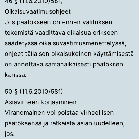
46 § (11.6.2010/581)
Oikaisuvaatimusohjeet
Jos päätökseen on ennen valituksen
tekemistä vaadittava oikaisua erikseen
säädetyssä oikaisuvaatimusmenettelyssä,
ohjeet tällaisen oikaisukeinon käyttämisestä
on annettava samanaikaisesti päätöksen
kanssa.
50 § (11.6.2010/581)
Asiavirheen korjaaminen
Viranomainen voi poistaa virheellisen
päätöksensä ja ratkaista asian uudelleen,
jos: