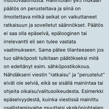
muotovaatimusta. Hallintolain §45 mukaan
päätös on perusteltava ja siinä on
ilmoitettava mitkä seikat on vaikuttaneet
ratkaisuun ja sovelletut säännökset. Päätös
ei saa olla epäselvä, epälooginen tai
irrelevantti eli sen tulee vastata
vaatimukseen. Sama pätee tilanteeseen jos
tuo sähköposti tulkitaan päätökseksi mitä
on edeltänyt esim. sähköpostikokous.
Nähdäkseni viestin ”ratkaisu” ja ”perustelut”
eivät ole selviä, eikä se sisällä mainintaa tai
ohjeita oikaisu/valitusoikeudesta. Esimerkki
epäselvyydestä, kuinka viestissä mainittu
osallistamisvaihe muuttaisi yksikönjohtajien