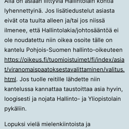
Alla on asiaan liittyviä Hallintolain kohtia
lyhennettyinä. Jos lisätiedustelut asiasta
eivät ota tuulta alleen ja/tai jos niissä
ilmenee, että Hallintolakia/johtosääntöä ei
ole noudatettu niin oikea osoite tälle on
kantelu Pohjois-Suomen hallinto-oikeuteen
https://oikeus.fi/tuomioistuimet/fi/index/asia
t/viranomaispaatoksestavalittaminen/valitus.
html
. Jos tuolle reitille lähdette niin
kantelussa kannattaa taustoittaa asia hyvin,
loogisesti ja nojata Hallinto- ja Yliopistolain
pykäliin.
Lopuksi vielä mielenkiintoista ja