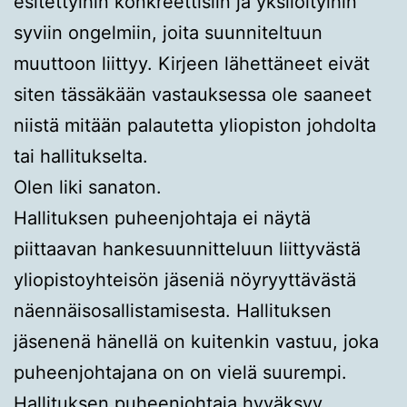
esitettyihin konkreettisiin ja yksilöityihin
syviin ongelmiin, joita suunniteltuun
muuttoon liittyy. Kirjeen lähettäneet eivät
siten tässäkään vastauksessa ole saaneet
niistä mitään palautetta yliopiston johdolta
tai hallitukselta.
Olen liki sanaton.
Hallituksen puheenjohtaja ei näytä
piittaavan hankesuunnitteluun liittyvästä
yliopistoyhteisön jäseniä nöyryyttävästä
näennäisosallistamisesta. Hallituksen
jäsenenä hänellä on kuitenkin vastuu, joka
puheenjohtajana on on vielä suurempi.
Hallituksen puheenjohtaja hyväksyy