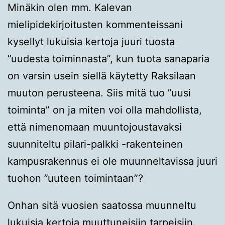
Minäkin olen mm. Kalevan
mielipidekirjoitusten kommenteissani
kysellyt lukuisia kertoja juuri tuosta
”uudesta toiminnasta”, kun tuota sanaparia
on varsin usein siellä käytetty Raksilaan
muuton perusteena. Siis mitä tuo ”uusi
toiminta” on ja miten voi olla mahdollista,
että nimenomaan muuntojoustavaksi
suunniteltu pilari-palkki -rakenteinen
kampusrakennus ei ole muunneltavissa juuri
tuohon ”uuteen toimintaan”?
Onhan sitä vuosien saatossa muunneltu
lukuisia kertoja muuttuneisiin tarpeisiin.