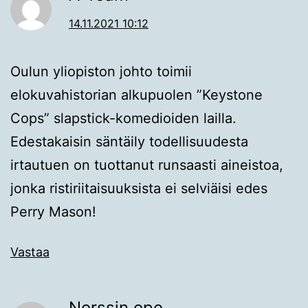
14.11.2021 10:12
Oulun yliopiston johto toimii
elokuvahistorian alkupuolen ”Keystone
Cops” slapstick-komedioiden lailla.
Edestakaisin säntäily todellisuudesta
irtautuen on tuottanut runsaasti aineistoa,
jonka ristiriitaisuuksista ei selviäisi edes
Perry Mason!
Vastaa
Norssin ope