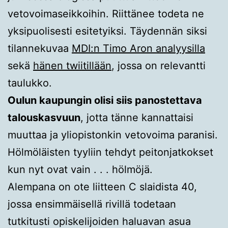
vetovoimaseikkoihin. Riittänee todeta ne
yksipuolisesti esitetyiksi. Täydennän siksi
tilannekuvaa
MDI:n Timo Aron analyysilla
sekä
hänen twiitillään
, jossa on relevantti
taulukko.
Oulun kaupungin olisi siis panostettava
talouskasvuun
, jotta tänne kannattaisi
muuttaa ja yliopistonkin vetovoima paranisi.
Hölmöläisten tyyliin tehdyt peitonjatkokset
kun nyt ovat vain . . . hölmöjä.
Alempana on ote liitteen C slaidista 40,
jossa ensimmäisellä rivillä todetaan
tutkitusti opiskelijoiden haluavan asua