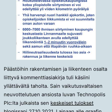
Päästöihin rakentamisen ja liikenteen osalta
liittyvä kommenttiasiakirja tuli käsiini
yllättävältä taholta. Sain vaikutusvaltaisen
neuvottelutuen ansiosta luvan Technopolis
Plc:lta julkaista sen
keskeiset tulokset
blogissani 27.10.2021. Lainaan alle graafin