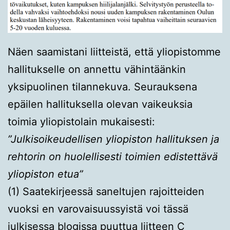
Näen saamistani liitteistä, että yliopistomme
hallitukselle on annettu vähintäänkin
yksipuolinen tilannekuva. Seurauksena
epäilen hallituksella olevan vaikeuksia
toimia yliopistolain mukaisesti:
”Julkisoikeudellisen yliopiston hallituksen ja
rehtorin on huolellisesti toimien edistettävä
yliopiston etua”
(1) Saatekirjeessä saneltujen rajoitteiden
vuoksi en varovaisuussyistä voi tässä
julkisessa blogissa puuttua liitteen C