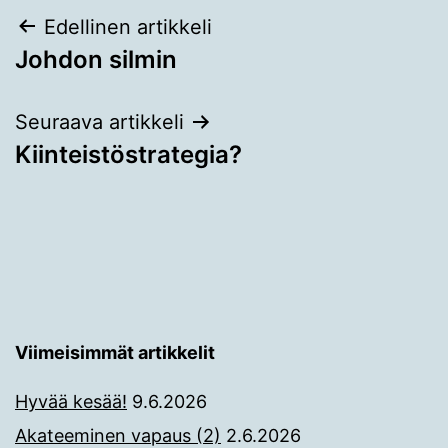
Artikkelien
Edellinen artikkeli
Johdon silmin
selaus
Seuraava artikkeli
Kiinteistöstrategia?
Viimeisimmät artikkelit
Hyvää kesää!
9.6.2026
Akateeminen vapaus (2)
2.6.2026