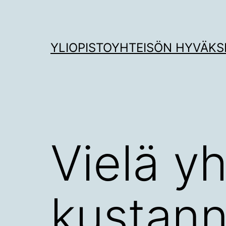
Siirry
sisältöön
YLIOPISTOYHTEISÖN HYVÄKS
Vielä yh
kustann