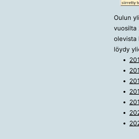
Oulun yl
vuosilta
olevista 
löydy yli
20
20
20
20
20
20
20