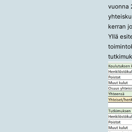
vuonna 2
yhteisku
kerran j
Yllä esi
toiminto
tutkimuk