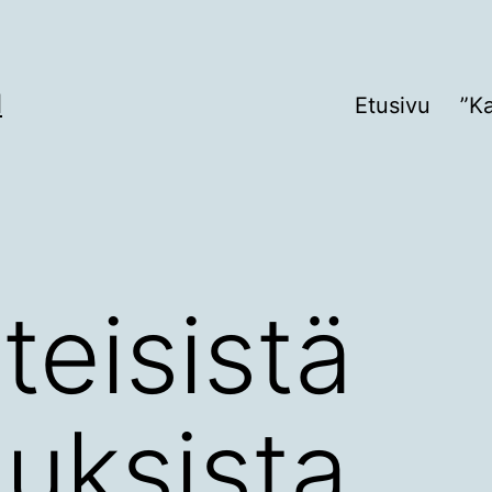
I
Etusivu
”K
teisistä
uksista