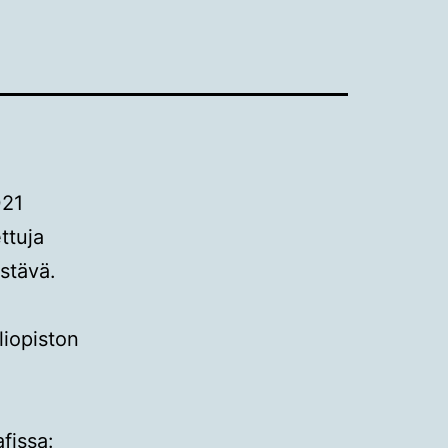
021
ttuja
istävä.
liopiston
fissa: