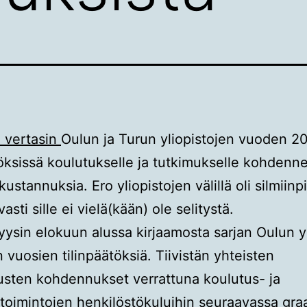
 vertasin
Oulun ja Turun yliopistojen vuoden 2
töksissä koulutukselle ja tutkimukselle kohdenne
kustannuksia. Ero yliopistojen välillä oli silmiinp
vasti sille ei vielä(kään) ole selitystä.
yysin elokuun alussa kirjaamosta sarjan Oulun y
 vuosien tilinpäätöksiä. Tiivistän yhteisten
sten kohdennukset verrattuna koulutus- ja
toimintojen henkilöstökuluihin seuraavassa graa