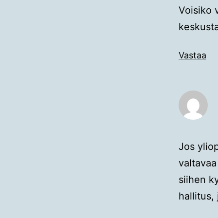
Voisiko 
keskusta
Vastaa
Jos ylio
valtavaa
siihen k
hallitus