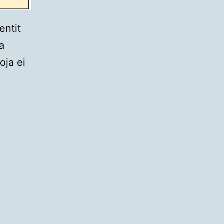
entit
a
joja ei