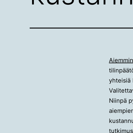
Aiemmin
tilinpää
yhteisiä 
Valitetta
Niinpä p
aiempien
kustannu
tutkimus