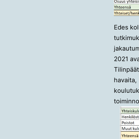
Edes kol
tutkimuk
jakautumi
2021 av
Tilinpää
havaita,
koulutuk
toiminno