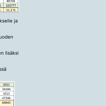
selle ja
 vuoden
n lisäksi
ssä