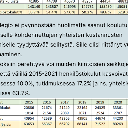
legio ei pyynnöstään huolimatta saanut koulutuk
selle kohdennettujen yhteisten kustannusten
selle tyydyttävää selitystä. Sille olisi riittänyt
aaminen.
töksiin perehtyvä voi muiden kiintoisien seikkoje
 että välillä 2015-2021 henkilöstökulut kasvoivat
sessa 10.0%, tutkimuksessa 17.2% ja ns. yhteisi
issa 63.7%.