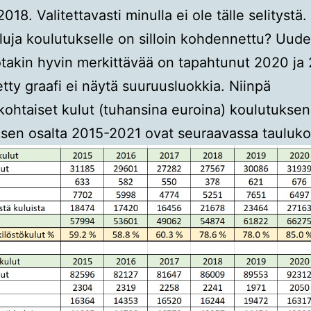
018. Valitettavasti minulla ei ole tälle selitystä
luja koulutukselle on silloin kohdennettu? Uu
otakin hyvin merkittävää on tapahtunut 2020 ja 
tetty graafi ei näytä suuruusluokkia. Niinpä
kohtaiset kulut (tuhansina euroina) koulutuksen
sen osalta 2015-2021 ovat seuraavassa tauluko