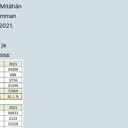
. Mitähän
demman
2021.
 ja
ssa: