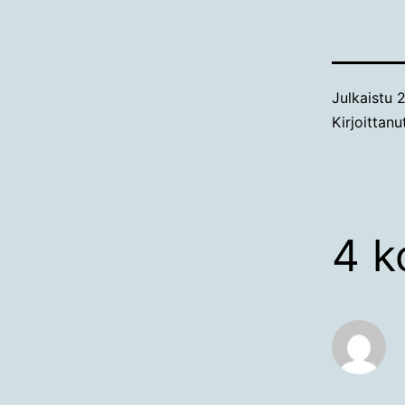
Julkaistu
2
Kirjoittan
4 k