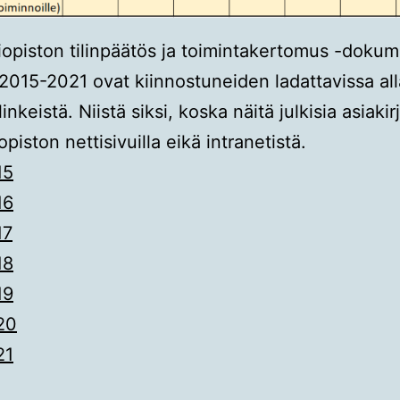
iopiston tilinpäätös ja toimintakertomus -dokum
 2015-2021 ovat kiinnostuneiden ladattavissa all
linkeistä. Niistä siksi, koska näitä julkisia asiakir
opiston nettisivuilla eikä intranetistä.
15
16
17
18
19
20
21