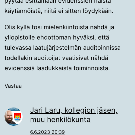
pyytää esittämään evidenssien näistä
käytännöistä, niitä ei sitten löydykään.
Olis kyllä tosi mielenkiintoista nähdä ja
yliopistolle ehdottoman hyväksi, että
tulevassa laatujärjestelmän auditoinnissa
todellakin auditoijat vaatisivat nähdä
evidenssiä laadukkaista toiminnoista.
Vastaa
Jari Laru, kollegion jäsen,
muu henkilökunta
6.6.2023 20:39