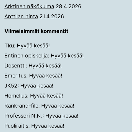
Arktinen näkökulma
28.4.2026
Anttilan hinta
21.4.2026
Viimeisimmät kommentit
Tku
:
Hyvää kesää!
Entinen opiskelija
:
Hyvää kesää!
Dosentti
:
Hyvää kesää!
Emeritus
:
Hyvää kesää!
JK52
:
Hyvää kesää!
Homelius
:
Hyvää kesää!
Rank-and-file
:
Hyvää kesää!
Professori N.N.
:
Hyvää kesää!
Puoliraitis
:
Hyvää kesää!