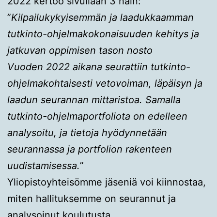
2022 kertoo sivullaan 3 näin:
”
Kilpailukykyisemmän ja laadukkaamman
tutkinto-ohjelmakokonaisuuden kehitys ja
jatkuvan oppimisen tason nosto
Vuoden 2022 aikana seurattiin tutkinto-
ohjelmakohtaisesti vetovoiman, läpäisyn ja
laadun seurannan mittaristoa. Samalla
tutkinto-ohjelmaportfoliota on edelleen
analysoitu, ja tietoja hyödynnetään
seurannassa ja portfolion rakenteen
uudistamisessa.
”
Yliopistoyhteisömme jäseniä voi kiinnostaa,
miten hallituksemme on seurannut ja
analysoinut koulutusta.