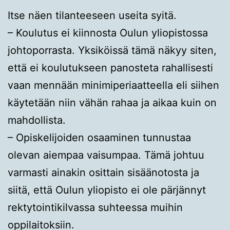
Itse näen tilanteeseen useita syitä.
– Koulutus ei kiinnosta Oulun yliopistossa
johtoporrasta. Yksiköissä tämä näkyy siten,
että ei koulutukseen panosteta rahallisesti
vaan mennään minimiperiaatteella eli siihen
käytetään niin vähän rahaa ja aikaa kuin on
mahdollista.
– Opiskelijoiden osaaminen tunnustaa
olevan aiempaa vaisumpaa. Tämä johtuu
varmasti ainakin osittain sisäänotosta ja
siitä, että Oulun yliopisto ei ole pärjännyt
rektytointikilvassa suhteessa muihin
oppilaitoksiin.