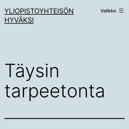
Siirry
YLIOPISTOYHTEISÖN
Valikko
sisältöön
HYVÄKSI
Täysin
tarpeetonta