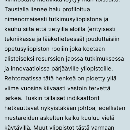
Taustalla lienee halu profiloitua
nimenomaisesti tutkimusyliopistona ja
kauhu siitä että tietyillä aloilla (erityisesti
tekniikassa ja lääketieteessä) jouduttaisiin
opetusyliopiston rooliin joka koetaan
alisteiseksi resurssien jaossa tutkimuksessa
ja innovaatioissa pärjääville yliopistoille.
Rehtoraatissa tätä henkeä on pidetty yllä
viime vuosina kiivaasti vastoin tervettä
järkeä. Tuskin tällaiset indikaattorit
hetkauttavat nykyistäkään johtoa, edellisten
mestareiden askelten kaiku kuuluu vielä
käytävillä. Muut yliopistot tästä varmaan