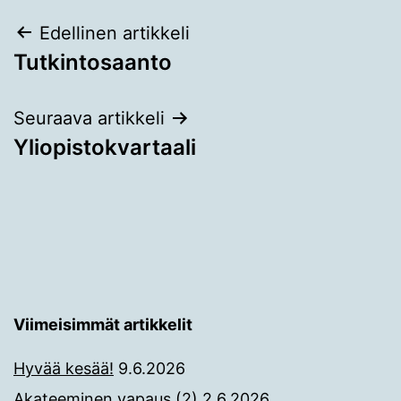
Artikkelien
Edellinen artikkeli
Tutkintosaanto
selaus
Seuraava artikkeli
Yliopistokvartaali
Viimeisimmät artikkelit
Hyvää kesää!
9.6.2026
Akateeminen vapaus (2)
2.6.2026