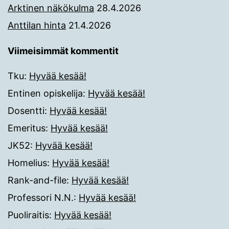
Arktinen näkökulma
28.4.2026
Anttilan hinta
21.4.2026
Viimeisimmät kommentit
Tku
:
Hyvää kesää!
Entinen opiskelija
:
Hyvää kesää!
Dosentti
:
Hyvää kesää!
Emeritus
:
Hyvää kesää!
JK52
:
Hyvää kesää!
Homelius
:
Hyvää kesää!
Rank-and-file
:
Hyvää kesää!
Professori N.N.
:
Hyvää kesää!
Puoliraitis
:
Hyvää kesää!