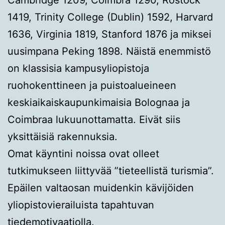
Cambridge 1209, Coimbra 1290, Rostock
1419, Trinity College (Dublin) 1592, Harvard
1636, Virginia 1819, Stanford 1876 ja miksei
uusimpana Peking 1898. Näistä enemmistö
on klassisia kampusyliopistoja
ruohokenttineen ja puistoalueineen
keskiaikaiskaupunkimaisia Bolognaa ja
Coimbraa lukuunottamatta. Eivät siis
yksittäisiä rakennuksia.
Omat käyntini noissa ovat olleet
tutkimukseen liittyvää ”tieteellistä turismia”.
Epäilen valtaosan muidenkin kävijöiden
yliopistovierailuista tapahtuvan
tiedemotivaatiolla.