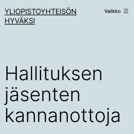
Siirry
YLIOPISTOYHTEISÖN
Valikko
sisältöön
HYVÄKSI
Hallituksen
jäsenten
kannanottoja