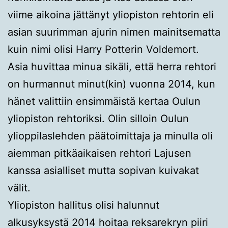
viime aikoina jättänyt yliopiston rehtorin eli
asian suurimman ajurin nimen mainitsematta
kuin nimi olisi Harry Potterin Voldemort.
Asia huvittaa minua sikäli, että herra rehtori
on hurmannut minut(kin) vuonna 2014, kun
hänet valittiin ensimmäistä kertaa Oulun
yliopiston rehtoriksi. Olin silloin Oulun
ylioppilaslehden päätoimittaja ja minulla oli
aiemman pitkäaikaisen rehtori Lajusen
kanssa asialliset mutta sopivan kuivakat
välit.
Yliopiston hallitus olisi halunnut
alkusyksystä 2014 hoitaa reksarekryn piiri