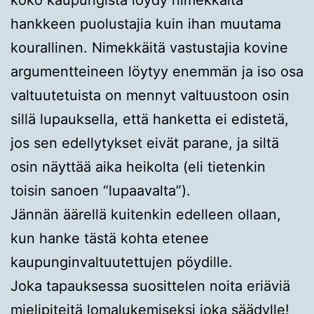
hankkeen puolustajia kuin ihan muutama
kourallinen. Nimekkäitä vastustajia kovine
argumentteineen löytyy enemmän ja iso osa
valtuutetuista on mennyt valtuustoon osin
sillä lupauksella, että hanketta ei edistetä,
jos sen edellytykset eivät parane, ja siltä
osin näyttää aika heikolta (eli tietenkin
toisin sanoen “lupaavalta”).
Jännän äärellä kuitenkin edelleen ollaan,
kun hanke tästä kohta etenee
kaupunginvaltuutettujen pöydille.
Joka tapauksessa suosittelen noita eriäviä
mielipiteitä lomalukemiseksi joka säädylle!