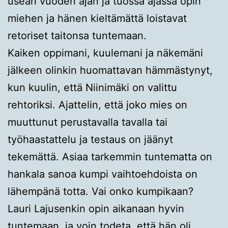
usean vuoden ajan ja tuossa ajassa opin
miehen ja hänen kieltämättä loistavat
retoriset taitonsa tuntemaan.
Kaiken oppimani, kuulemani ja näkemäni
jälkeen olinkin huomattavan hämmästynyt,
kun kuulin, että Niinimäki on valittu
rehtoriksi. Ajattelin, että joko mies on
muuttunut perustavalla tavalla tai
työhaastattelu ja testaus on jäänyt
tekemättä. Asiaa tarkemmin tuntematta on
hankala sanoa kumpi vaihtoehdoista on
lähempänä totta. Vai onko kumpikaan?
Lauri Lajusenkin opin aikanaan hyvin
tuntemaan, ja voin todeta, että hän oli