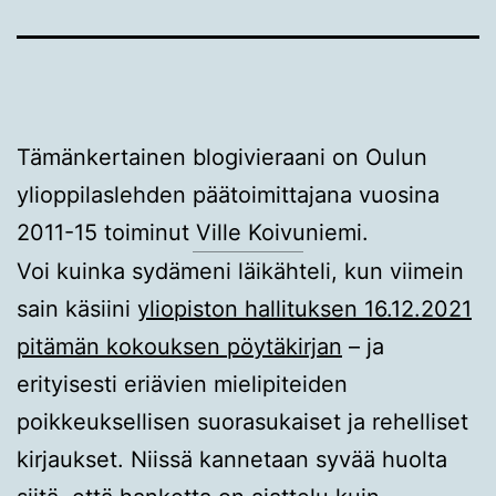
Tämänkertainen blogivieraani on Oulun
ylioppilaslehden päätoimittajana vuosina
2011-15 toiminut Ville Koivuniemi.
Voi kuinka sydämeni läikähteli, kun viimein
sain käsiini
yliopiston hallituksen 16.12.2021
pitämän kokouksen pöytäkirjan
– ja
erityisesti eriävien mielipiteiden
poikkeuksellisen suorasukaiset ja rehelliset
kirjaukset. Niissä kannetaan syvää huolta