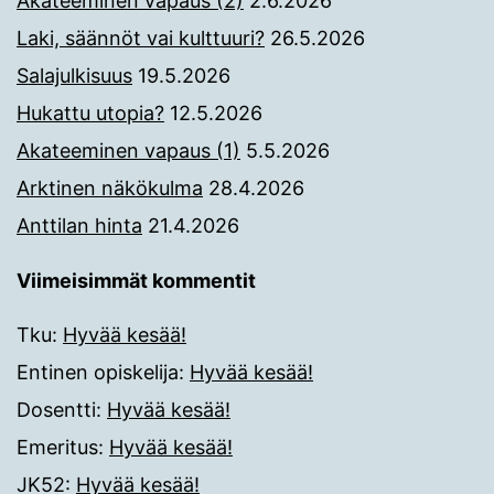
Akateeminen vapaus (2)
2.6.2026
Laki, säännöt vai kulttuuri?
26.5.2026
Salajulkisuus
19.5.2026
Hukattu utopia?
12.5.2026
Akateeminen vapaus (1)
5.5.2026
Arktinen näkökulma
28.4.2026
Anttilan hinta
21.4.2026
Viimeisimmät kommentit
Tku
:
Hyvää kesää!
Entinen opiskelija
:
Hyvää kesää!
Dosentti
:
Hyvää kesää!
Emeritus
:
Hyvää kesää!
JK52
:
Hyvää kesää!