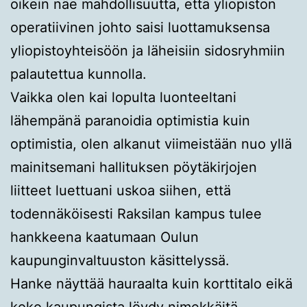
oikein näe mahdollisuutta, että yliopiston
operatiivinen johto saisi luottamuksensa
yliopistoyhteisöön ja läheisiin sidosryhmiin
palautettua kunnolla.
Vaikka olen kai lopulta luonteeltani
lähempänä paranoidia optimistia kuin
optimistia, olen alkanut viimeistään nuo yllä
mainitsemani hallituksen pöytäkirjojen
liitteet luettuani uskoa siihen, että
todennäköisesti Raksilan kampus tulee
hankkeena kaatumaan Oulun
kaupunginvaltuuston käsittelyssä.
Hanke näyttää hauraalta kuin korttitalo eikä
koko kaupungista löydy nimekkäitä