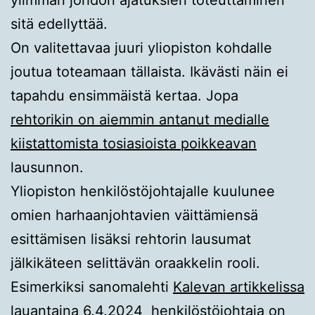
sitä edellyttää.
On valitettavaa juuri yliopiston kohdalle
joutua toteamaan tällaista. Ikävästi näin ei
tapahdu ensimmäistä kertaa. Jopa
rehtorikin on aiemmin antanut medialle
kiistattomista tosiasioista poikkeavan
lausunnon.
Yliopiston henkilöstöjohtajalle kuulunee
omien harhaanjohtavien väittämiensä
esittämisen lisäksi rehtorin lausumat
jälkikäteen selittävän oraakkelin rooli.
Esimerkiksi sanomalehti
Kalevan artikkelissa
lauantaina 6.4.2024
henkilöstöjohtaja on