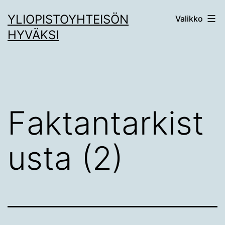
Siirry
YLIOPISTOYHTEISÖN
Valikko
sisältöön
HYVÄKSI
Faktantarkist
usta (2)