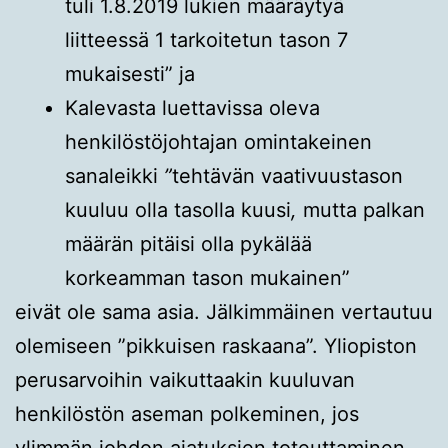
tuli 1.8.2019 lukien määräytyä
liitteessä 1 tarkoitetun tason 7
mukaisesti” ja
Kalevasta luettavissa oleva
henkilöstöjohtajan omintakeinen
sanaleikki
”
tehtävän
vaativuustason
kuuluu olla tasolla kuusi
,
mutta palkan
määrän pitäisi olla pykälää
korkeamman tason mukainen”
eivät ole sama asia. Jälkimmäinen vertautuu
olemiseen ”pikkuisen raskaana”. Yliopiston
perusarvoihin vaikuttaakin kuuluvan
henkilöstön aseman polkeminen, jos
ylimmän johdon ajatuksien toteuttaminen