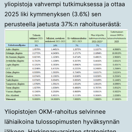
yliopistoja vahvempi tutkimuksessa ja ottaa
2025 liki kymmenyksen (3.6%) sen
perusteella jaetusta 37%:n rahoituserästä:
Yliopistojen OKM-rahoitus selvinnee
lähiaikoina tulossopimusten hyväksynnän
jälkeen. Harkinnanvaraisten strategisten