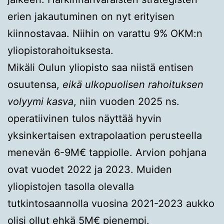
erien jakautuminen on nyt erityisen
kiinnostavaa. Niihin on varattu 9% OKM:n
yliopistorahoituksesta.
Mikäli Oulun yliopisto saa niistä entisen
osuutensa,
eikä ulkopuolisen rahoituksen
volyymi kasva
, niin vuoden 2025 ns.
operatiivinen tulos näyttää hyvin
yksinkertaisen extrapolaation perusteella
menevän 6-9M€ tappiolle. Arvion pohjana
ovat vuodet 2022 ja 2023. Muiden
yliopistojen tasolla olevalla
tutkintosaannolla vuosina 2021-2023 aukko
olisi ollut ehkä 5M€ pienempi.