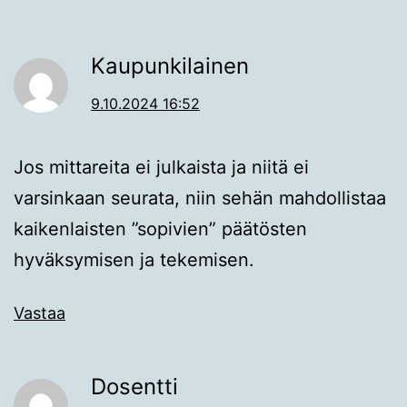
Kaupunkilainen
9.10.2024 16:52
Jos mittareita ei julkaista ja niitä ei
varsinkaan seurata, niin sehän mahdollistaa
kaikenlaisten ”sopivien” päätösten
hyväksymisen ja tekemisen.
Vastaa
Dosentti