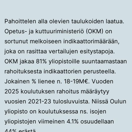
Pahoittelen alla olevien taulukoiden laatua.
Opetus- ja kuttuuriministeriö (OKM) on
sortunut melkoiseen indikaattorimäärään,
joka on rasittaa vertailujen esitystapoja.
OKM jakaa 81% yliopistoille suuntaamastaan
rahoituksesta indikaattorien perusteella.
Jokainen % lienee n. 18-19M€. Vuoden
2025 koulutuksen rahoitus määräytyy
vuosien 2021-23 tulosluvuista. Niissä Oulun
yliopisto on koulutuksessa ns. isojen
yliopistojen viimeinen 4.1% osuudellaan
44% erästä.