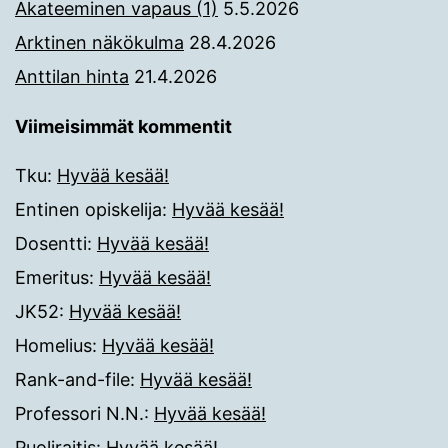
Akateeminen vapaus (1)
5.5.2026
Arktinen näkökulma
28.4.2026
Anttilan hinta
21.4.2026
Viimeisimmät kommentit
Tku
:
Hyvää kesää!
Entinen opiskelija
:
Hyvää kesää!
Dosentti
:
Hyvää kesää!
Emeritus
:
Hyvää kesää!
JK52
:
Hyvää kesää!
Homelius
:
Hyvää kesää!
Rank-and-file
:
Hyvää kesää!
Professori N.N.
:
Hyvää kesää!
Puoliraitis
:
Hyvää kesää!