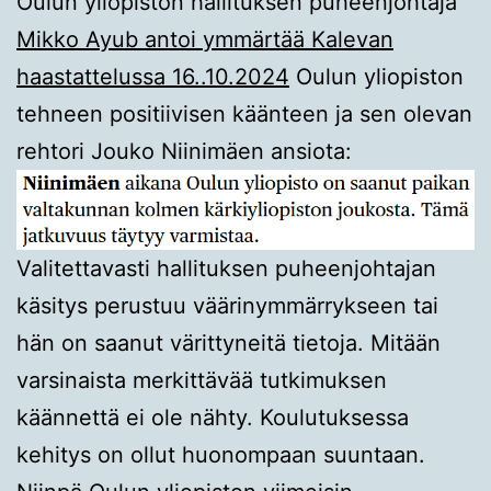
Oulun yliopiston hallituksen puheenjohtaja
Mikko Ayub antoi ymmärtää Kalevan
haastattelussa 16..10.2024
Oulun yliopiston
tehneen positiivisen käänteen ja sen olevan
rehtori Jouko Niinimäen ansiota:
Valitettavasti hallituksen puheenjohtajan
käsitys perustuu väärinymmärrykseen tai
hän on saanut värittyneitä tietoja. Mitään
varsinaista merkittävää tutkimuksen
käännettä ei ole nähty. Koulutuksessa
kehitys on ollut huonompaan suuntaan.