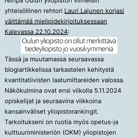
Niinpä Oulun yliopiston viimeisin
yhteisöllinen rehtori
Lauri Lajunen korjasi
väittämää mielipidekirjoituksessaan
Kalevassa 22.10.2024
:
Tässä ja muutamassa seuraavassa
blogiartikkelissa tarkastelen kehitystä
kvantitatiivisten laatumittareiden valossa.
Näkökulmina ovat ensi viikolla 5.11.2024
opiskelijat ja seuraavina viikkoina
kansainväliset yliopistorankingit.
Tarkoitukseni on ruotia myös opetus-ja
kulttuuriministeriön (OKM) yliopistojen