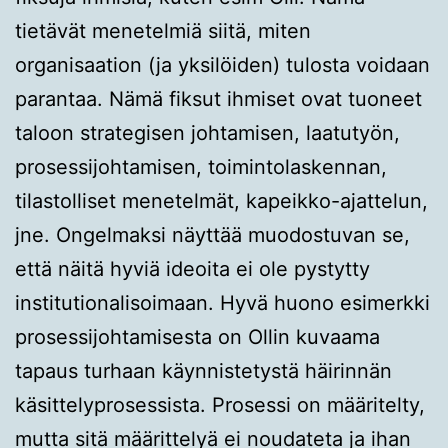
tietävät menetelmiä siitä, miten
organisaation (ja yksilöiden) tulosta voidaan
parantaa. Nämä fiksut ihmiset ovat tuoneet
taloon strategisen johtamisen, laatutyön,
prosessijohtamisen, toimintolaskennan,
tilastolliset menetelmät, kapeikko-ajattelun,
jne. Ongelmaksi näyttää muodostuvan se,
että näitä hyviä ideoita ei ole pystytty
institutionalisoimaan. Hyvä huono esimerkki
prosessijohtamisesta on Ollin kuvaama
tapaus turhaan käynnistetystä häirinnän
käsittelyprosessista. Prosessi on määritelty,
mutta sitä määrittelyä ei noudateta ja ihan