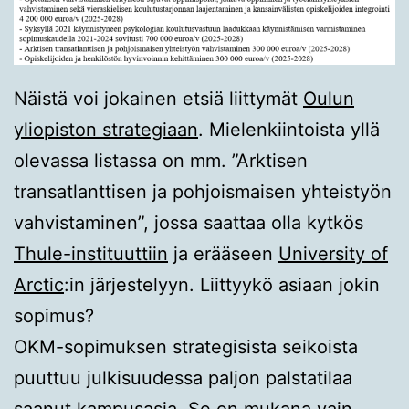
Näistä voi jokainen etsiä liittymät
Oulun
yliopiston strategiaan
. Mielenkiintoista yllä
olevassa listassa on mm. ”Arktisen
transatlanttisen ja pohjoismaisen yhteistyön
vahvistaminen”, jossa saattaa olla kytkös
Thule-instituuttiin
ja erääseen
University of
Arctic
:in järjestelyyn. Liittyykö asiaan jokin
sopimus?
OKM-sopimuksen strategisista seikoista
puuttuu julkisuudessa paljon palstatilaa
saanut kampusasia. Se on mukana vain