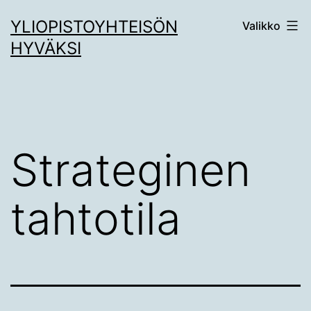
Siirry
YLIOPISTOYHTEISÖN
Valikko
sisältöön
HYVÄKSI
Strateginen
tahtotila